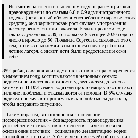
Не смотря на то, что в нынешнем году не рассматривались
правонарушения по статьям 6.8 и 6.9 административного
кодекса (незаконный оборот и употребление наркотических
средств), был зафиксирован рост случаев употребления
несовершеннолетними алкоголя. Если в прошлом году
таких случаев было 39, то только за 9 месяцев 2020 года их
число выросло до 50. Людмила Сергеевна связывает это с
тем, что из-за пандемии в нынешнем году не работали
летние лагеря, а значит, дети были предоставлены сами
себе.
85% ребят, совершивших административные правонарушения
в нынешнем году, воспитываются в неполных семьях:
родители не имеют возможности уделять детям должного
внимания. В 10% семей родители просто-напросто отрицают
наличие проблемы и отказываются от помощи. В 5% случаях
родители не желают принимать какие-либо меры для того,
чтобы исправить ситуацию.
– Таким образом, все отклонения в поведении
несовершеннолетних – безнадзорность, правонарушения,
употребление психоактивных веществ, – имеют в своей
основе один источник – социальную дезадаптацию, корни
которой лежат в семье. А без изменения семейной ситуации,