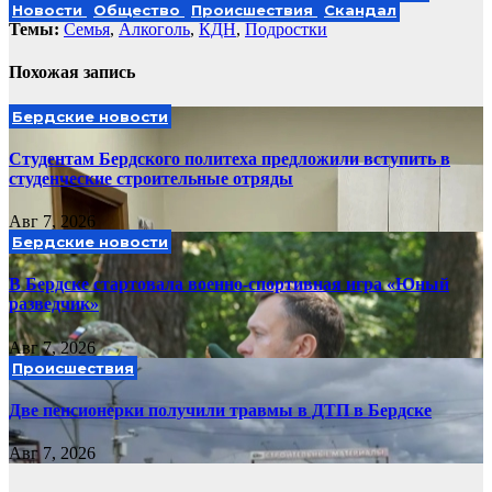
Новости
Общество
Происшествия
Скандал
Темы:
Cемья
,
Алкоголь
,
КДН
,
Подростки
Похожая запись
Бердские новости
Студентам Бердского политеха предложили вступить в
студенческие строительные отряды
Авг 7, 2026
Бердские новости
В Бердске стартовала военно-спортивная игра «Юный
разведчик»
Авг 7, 2026
Происшествия
Две пенсионерки получили травмы в ДТП в Бердске
Авг 7, 2026