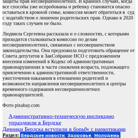
защиты прав несовершеннолетних. В крайних случаях, когда
все способы уже испробованы и ребенку становится опасно
оставаться в кровной семье, комиссия может обратиться в суд
с ходатайством о лишении родительских прав. Однако в 2020
году таких случаев не было.
Людмила Сергеевна рассказала и о сложностях, с которыми
приходится сталкиваться комиссии по делам
несовершеннолетних, связанных с несовершенством
законодательства. Она предложила подготовить обращение от
Совета депутатов в ЗакСобрание НСО с предложением
внесения изменений в Кодекс об административных
правонарушениях в части снижения возраста, подлежащего
привлечению к административной ответственности,
ужесточения наказания в отношении родителей и
возможности направления несовершеннолетних в центры
временного содержания несовершеннолетних
правонарушителей.
Фото pixabay.com
Навигация
Административно-техническую инспекцию
упразднили в Бердске
по
Дачники Бердска вступили в борьбу с наркотиками
записям
Раздел:
Бердские новости
Здоровье
Молодежь