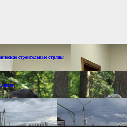
денческие строительные отряды
едчик»