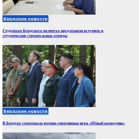
Бердские новости
Студентам Бердского политеха предложили вступить в
студенческие строительные отряды
Бердские новости
В Бердске стартовала военно-спортивная игра «Юный разведчик»