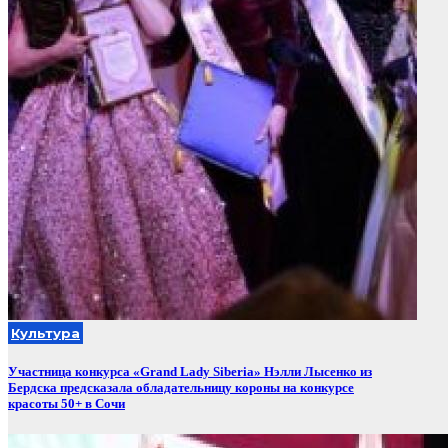
Культура
Участница конкурса «Grand Lady Siberia» Нэлли Лысенко из
Бердска предсказала обладательницу короны на конкурсе
красоты 50+ в Сочи