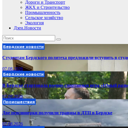
Дороги и Транспорт
ЖКХ и Строительство
Промышленность
Сельское хозяйство
Экология
Дзен.Новости
Бердские новости
Студентам Бердского политеха предложили вступить в сту
07.08.2026
Бердские новости
В Бердске стартовала военно-спортивная игра «Юный разв
07.08.2026
Происшествия
Две пенсионерки получили травмы в ДТП в Бердске
07.08.2026