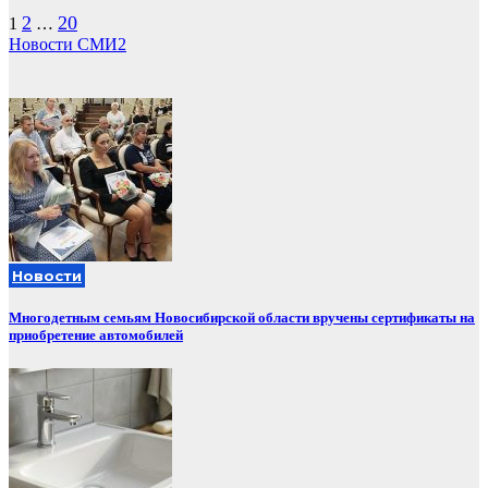
Пагинация
2
20
1
…
Новости СМИ2
записей
Новости
Многодетным семьям Новосибирской области вручены сертификаты на
приобретение автомобилей