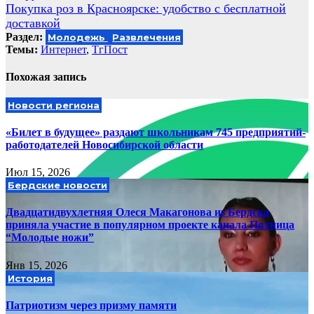
записям
Покупка роз в Красноярске: удобство с бесплатной
доставкой
Раздел:
Молодежь
Развлечения
Темы:
Интернет
,
ТгПост
Похожая запись
Новости региона
«Билет в будущее» раздают школьникам 745 предприятий-
работодателей Новосибирской области
Июл 15, 2026
Бердские новости
Двадцатидвухлетняя Олеся Макагонова из Бердска
приняла участие в популярном проекте канала Пятница
“Молодые ножи”
Янв 15, 2026
История
Патриотизм через призму памяти