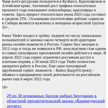
Чаще всего ресурсами пользуются в Кузбассе, Красноярском и
Алтайском краях. Активный рост трафика относительно
прошлого года показывают новосибирцы, красноярцы и
томичи. Здесь прирост относительно июня 2023 года составил
в среднем 25%. Основными посетителями дейтинг-сервисов
в Сибири являются мужчины и женщины возрастной группы
35+.
Ранее Tinder входил в тройку лидеров по числу уникальных
пользователей и занимал около четверти всей аудитории
рынка онлайн-знакомств в России. Сервис был запущен в
2012 году и тогда же появился в РФ, впоследствии став одним
из самых популярных приложений онлайн-дейтинга в мире. В
апреле 2022 года сервис ограничил россиянам доступ к
платным опциям, а 30 июня 2023 года Tinder полностью
прекратил работу в России. Еще один популярный
зарубежный сервис знакомств – Badoo (Баду(Остров)) –
объявил о прекращении своей деятельности на российском
рынке еще в марте 2022 года.
18+
Навигация
29 из 30 возможных баллов набрал бердчанин в
областной просветительской акции «Краеведческий
по
эрудит»