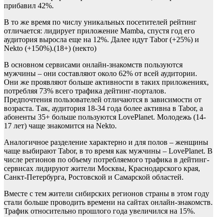
прибавил 42%.
В то же время по числу уникальных посетителей рейтинг
отличается: лидирует приложение Mamba, спустя год его
аудитория выросла еще на 12%. Далее идут Tabor (+25%) и
Nekto (+150%).(18+) (некто)
В основном сервисами онлайн-знакомств пользуются
мужчины – они составляют около 62% от всей аудитории.
Они же проявляют больше активности в таких приложениях,
потребляя 73% всего трафика дейтинг-порталов.
Предпочтения пользователей отличаются в зависимости от
возраста. Так, аудитория 18-34 года более активна в Tabor, а
абоненты 35+ больше пользуются LovePlanet. Молодежь (14-
17 лет) чаще знакомится на Nekto.
Аналогичное разделение характерно и для полов – женщины
чаще выбирают Tabor, в то время как мужчины – LovePlanet. В
числе регионов по объему потребляемого трафика в дейтинг-
сервисах лидируют жители Москвы, Краснодарского края,
Санкт-Петербурга, Ростовской и Самарской областей.
Вместе с тем жители сибирских регионов страны в этом году
стали больше проводить времени на сайтах онлайн-знакомств.
Трафик относительно прошлого года увеличился на 15%.