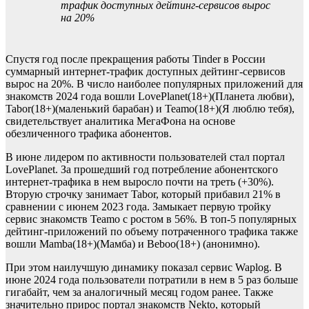
трафик доступных дейтинг-сервисов вырос
на 20%
Спустя год после прекращения работы Tinder в России
суммарный интернет-трафик доступных дейтинг-сервисов
вырос на 20%. В число наиболее популярных приложений для
знакомств 2024 года вошли LovePlanet(18+)(Планета любви),
Tabor(18+)(маленький барабан) и Teamo(18+)(Я люблю тебя),
свидетельствует аналитика МегаФона на основе
обезличенного трафика абонентов.
В июне лидером по активности пользователей стал портал
LovePlanet. За прошедший год потребление абонентского
интернет-трафика в нем выросло почти на треть (+30%).
Вторую строчку занимает Tabor, который прибавил 21% в
сравнении с июнем 2023 года. Замыкает первую тройку
сервис знакомств Teamo с ростом в 56%. В топ-5 популярных
дейтинг-приложений по объему потраченного трафика также
вошли Mamba(18+)(Мамба) и Beboo(18+) (анонимно).
При этом наилучшую динамику показал сервис Waplog. В
июне 2024 года пользователи потратили в нем в 5 раз больше
гигабайт, чем за аналогичный месяц годом ранее. Также
значительно прирос портал знакомств Nekto, который