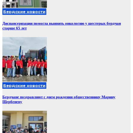
Бердские новости
Диспансеризация помогла выявить онкологию у шестерых бердчан
старше 65 лет
Бердские новости
Бердчане поздравляют с днем рождения общественницу Марину
Щербеневу