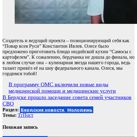
Создатель и ведущий проекта – позиционирующий себя как
“Повар всея Руси” Константин Ивлев. Олесе было
предложено приготовить блюдо индийской кухни “Самосы с
картофелем”. К сожалению, бердчанка не дошла до финала, но
в любом случае она – кулинарная звезда нашего города, ведь
талант привёл её на шоу федерального канала. Олеся, мы
гордимся тобой!
Навигация
В программу ОМС включили новые виды
медицинской помощи и медицинские услуги
по
В Бердске прошло заседание совета семей участников
записям
СВО
Раздел:
Бердские новости
Молодежь
Темы:
ТгПост
Похожая запись