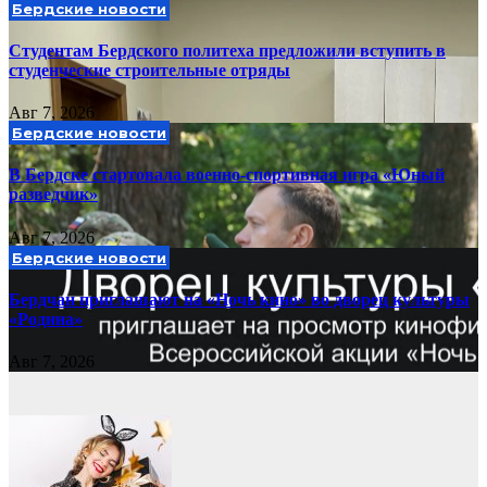
Бердские новости
Студентам Бердского политеха предложили вступить в
студенческие строительные отряды
Авг 7, 2026
Бердские новости
В Бердске стартовала военно-спортивная игра «Юный
разведчик»
Авг 7, 2026
Бердские новости
Бердчан приглашают на «Ночь кино» во дворец культуры
«Родина»
Авг 7, 2026