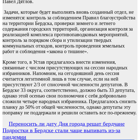
Павел Дятлов.
Задачи, которые будет выполнять вновь созданный отдел, не
изменятся: контроль за соблюдением Правил благоустройства
на территории Бердска, проверки зимнего и летнего
содержания городских территорий, организация контроля за
реализацией комплекса противопаводковых мероприятий,
контроль за порядком сбора и утилизации твердых
коммунальных отходов, контроль проведения земельных
работ и соблюдения «закона о тишине».
Кроме того, в Устав предлагалось внести изменения,
связанные с числом присутствующих на сессии народных
избранников. Напомним, на сегодняшний день сессия
считается легитимной лишь в том случае, если на ней
присутствуют 2/3 от списочной численности депутатов. В
Бердске 33 округа, соответственно, должно быть 33 депутата,
однако этой осенью свои полномочия с себя добровольно
сложили четыре народных избранника. Предлагалось снизить
планку до 50% от общей численности, однако депутаты эту
поправку не поддержали и решили оставить все по-прежнему.
Навигация
Переносить ли дату Дня города решат бердчане
Подростки в Бердске стали чаще выпивать из-за
по
пандемии