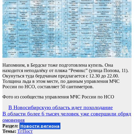
Напомним, в Бердске тоже подготовлена купель. Она
находится неподалёку от пляжа “Ремикс” (улица Попова, 11).
Окунуться туда бердчанам предлагается с 12.30 до 22.00.
Толщина льда в этом месте, по данным управления МЧС
России по НСО, составляет 50 сантиметров.
Фото из сообщества управления МЧС России по НСО
Навигация
В Новосибирскую область идет похолодание
В области более 6 тысяч человек уже совершили обряд
по
омовения
записям
Раздел:
Новости региона
Темы:
ТгПост