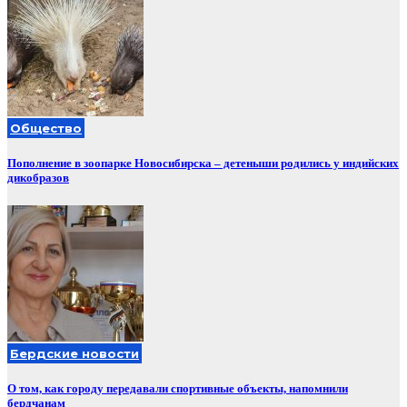
Общество
Пополнение в зоопарке Новосибирска – детеныши родились у индийских
дикобразов
Бердские новости
О том, как городу передавали спортивные объекты, напомнили
бердчанам