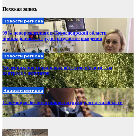
Похожая запись
Новости региона
99% новорожденных в Новосибирской области
прикладывают к груди сразу после рождения
Авг 7, 2026
Новости региона
Модернизация социальных объектов области – на
контроле у депутатов
Авг 7, 2026
Новости региона
С помощью беспилотников патрулируют леса области
Авг 5, 2026