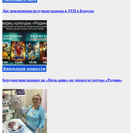
Две пенсионерки получили травмы в ДТП в Бердске
Бердские новости
Бердчан приглашают на «Ночь кино» во дворец культуры «Родина»