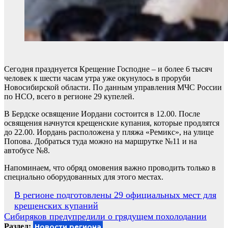
Сегодня празднуется Крещение Господне – и более 6 тысяч
человек к шести часам утра уже окунулось в проруби
Новосибирской области. По данным управления МЧС России
по НСО, всего в регионе 29 купелей.
В Бердске освящение Иордани состоится в 12.00. После
освящения начнутся крещенские купания, которые продлятся
до 22.00. Иордань расположена у пляжа «Ремикс», на улице
Попова. Добраться туда можно на маршрутке №11 и на
автобусе №8.️
Напоминаем, что обряд омовения важно проводить только в
специально оборудованных для этого местах.
Навигация
В регионе подготовлены 29 официальных мест для
крещенских купаний
по
Сибиряков предупредили о грядущем похолодании
записям
Раздел:
Новости региона