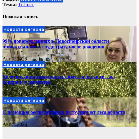
Темы:
ТгПост
Похожая запись
Новости региона
99% новорожденных в Новосибирской области
прикладывают к груди сразу после рождения
Авг 7, 2026
Новости региона
Модернизация социальных объектов области – на
контроле у депутатов
Авг 7, 2026
Новости региона
С помощью беспилотников патрулируют леса области
Авг 5, 2026