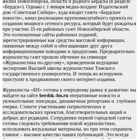
жизни Новосибирска, области и родного Бердска (в разделе
«Бердск»). Однако с 1 января медиа-холдинг Издательский
дом «Советская Сибирь», куда входит газета «Бердские
новости», начал реализацию крупномасштабного проекта по
созданию мощного сетевого ресурса, который будет рождаться
при участии 35-ти районных газет Новосибирской области.
Это полноценные сайты районных изданий,
зарегистрированные как средства массовой информации,
связанные между собой и обогащающие друг друга
информационными поводами и продуктами. Предварительно
журналисты газет прошли обучение на семинаре
«Журналистика по-другому», проведенном ведущими
экспертами Высшей школы журналистики Томского
государственного университета. И теперь во всеоружии
приступят к продвижению своего интернет-издания.
Журналисты «БН» готовы к очередному рывку в развитии: вы
найдете на сайте
berdsk
–
bn
.
ru
оперативные новости и
увлекательные лонгриды, динамичные репортажи и глубокие
очерки. Станете участниками патриотических и
исследовательских проектов, благотворительных акций и
добрых дел редакции. Сотрудники первой городской газеты
готовы следовать требованиям новой журналистики,
использовать визуальные материалы, но при этом сохранить
главное – высокое качество наших публикаций. Это всегда