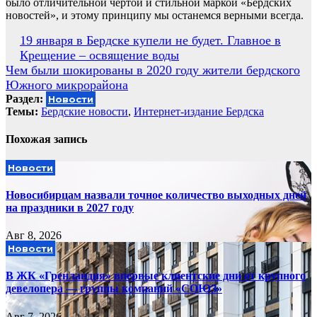
было отличительной чертой и стильной маркой «Бердских
новостей», и этому принципу мы останемся верными всегда.
Навигация
19 января в Бердске купели не будет. Главное в
Крещение – освящение воды
по
Чем были шокированы в 2020 году жители бердского
записям
Южного микрорайона
Раздел:
Новости
Темы:
Бердские новости
,
Интернет-издание Бердска
Похожая запись
Новости
Новосибирцам назвали точное количество выходных дней
на праздники в 2027 году
Авг 8, 2026
Новости
В ЖК «Гренландия» впервые клиентские дни от крупного
девелопера — группы компаний «СОЮЗ»
Авг 7, 2026