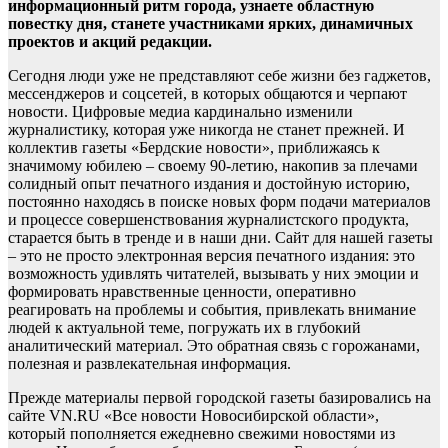
информационный ритм города, узнаете областную
повестку дня, станете участниками ярких, динамичных
проектов и акций редакции.
Сегодня люди уже не представляют себе жизни без гаджетов,
мессенджеров и соцсетей, в которых общаются и черпают
новости. Цифровые медиа кардинально изменили
журналистику, которая уже никогда не станет прежней. И
коллектив газеты «Бердские новости», приближаясь к
значимому юбилею – своему 90-летию, накопив за плечами
солидный опыт печатного издания и достойную историю,
постоянно находясь в поиске новых форм подачи материалов
и процессе совершенствования журналистского продукта,
старается быть в тренде и в наши дни. Сайт для нашей газеты
– это не просто электронная версия печатного издания: это
возможность удивлять читателей, вызывать у них эмоции и
формировать нравственные ценности, оперативно
реагировать на проблемы и события, привлекать внимание
людей к актуальной теме, погружать их в глубокий
аналитический материал. Это обратная связь с горожанами,
полезная и развлекательная информация.
Прежде материалы первой городской газеты базировались на
сайте VN.RU «Все новости Новосибирской области»,
который пополняется ежедневно свежими новостями из