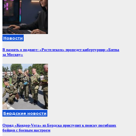
Новости
В память о подвиге: «Ростелеком» проведет кибертурнир «Битва
за Москву»
Бердские новости
Отряд «Кондор-Vега» из Бердска приступит к поиску погибших
бойцов с боевым настроем