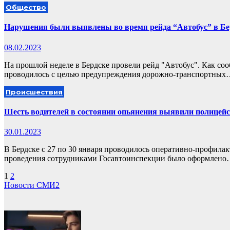
Общество
Нарушения были выявлены во время рейда “Автобус” в Бе
08.02.2023
На прошлой неделе в Бердске провели рейд "Автобус". Как с
проводилось с целью предупреждения дорожно-транспортных
Происшествия
Шесть водителей в состоянии опьянения выявили полицейск
30.01.2023
В Бердске с 27 по 30 января проводилось оперативно-профилак
проведения сотрудниками Госавтоинспекции было оформлен
Пагинация
1
2
Новости СМИ2
записей