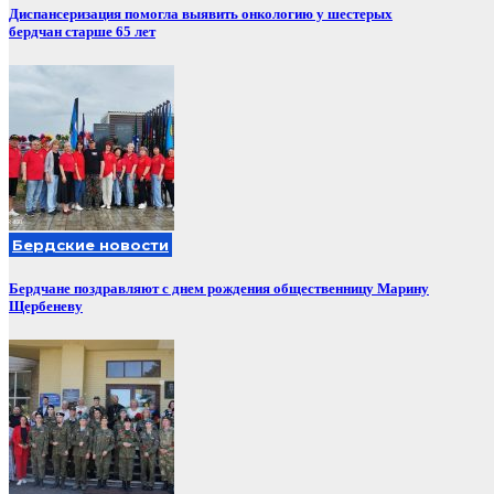
Диспансеризация помогла выявить онкологию у шестерых
бердчан старше 65 лет
Бердские новости
Бердчане поздравляют с днем рождения общественницу Марину
Щербеневу