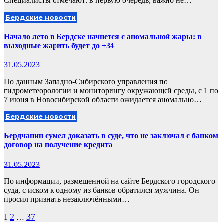
Специалисты отмечают: в первую очередь, важно не…
Бердские новости
Начало лето в Бердске начнется с аномальной жары: в
выходные жарить будет до +34
31.05.2023
По данным Западно-Сибирского управления по
гидрометеорологии и мониторингу окружающей среды, с 1 по
7 июня в Новосибирской области ожидается аномально…
Бердские новости
Бердчанин сумел доказать в суде, что не заключал с банком
договор на получение кредита
31.05.2023
По информации, размещенной на сайте Бердского городского
суда, с иском к одному из банков обратился мужчина. Он
просил признать незаключёнными…
Пагинация
2
37
1
…