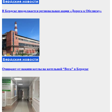
Бердские новости
В Бердске продолжается региональная акция «Дорога к Обелиску»
Бердские новости
Очищают от накипи котлы на котельной “Вега” в Бердске