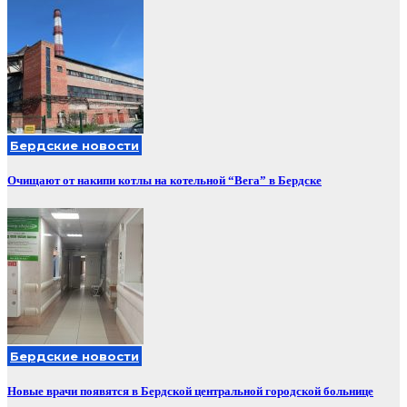
Бердские новости
Очищают от накипи котлы на котельной “Вега” в Бердске
Бердские новости
Новые врачи появятся в Бердской центральной городской больнице