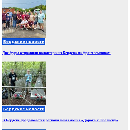
Бердские новости
Две фуры отправили волонтеры из Бердска на фронт землякам
Бердские новости
В Бердске продолжается региональная акция «Дорога к Обелиску»