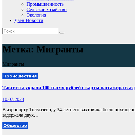
Промышленность
Сельское хозяйство
Экология
Дзен.Новости
Метка:
Мигранты
Мигранты
Происшествия
Таксисты украли 100 тысяч рублей с карты пассажира в аэ
10.07.2023
В аэропорту Толмачево, у 34-летнего вахтовика было похищено
задержала двух…
Общество