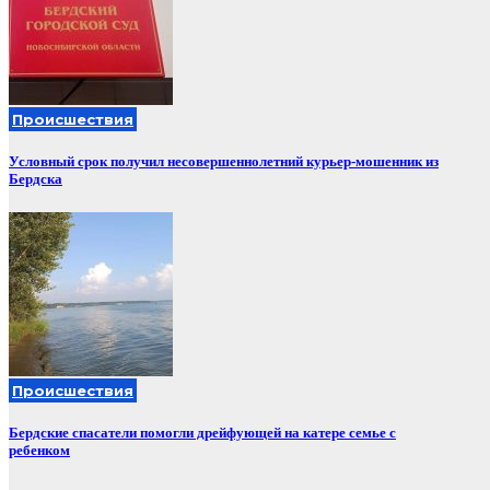
Происшествия
Условный срок получил несовершеннолетний курьер-мошенник из
Бердска
Происшествия
Бердские спасатели помогли дрейфующей на катере семье с
ребенком