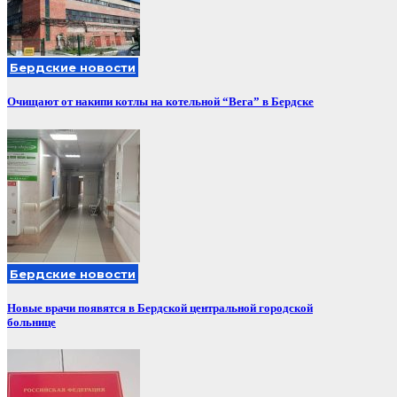
Бердские новости
Очищают от накипи котлы на котельной “Вега” в Бердске
Бердские новости
Новые врачи появятся в Бердской центральной городской
больнице