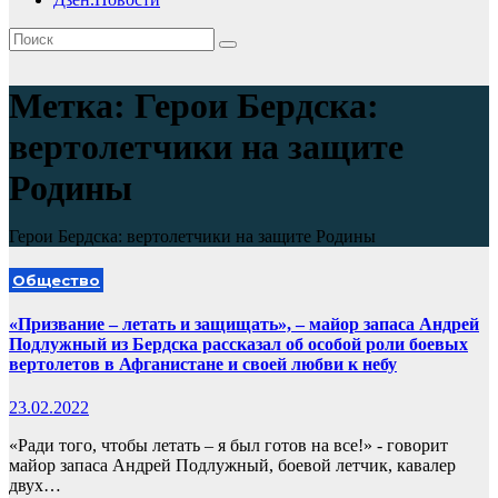
Метка:
Герои Бердска:
вертолетчики на защите
Родины
Герои Бердска: вертолетчики на защите Родины
Общество
«Призвание – летать и защищать», – майор запаса Андрей
Подлужный из Бердска рассказал об особой роли боевых
вертолетов в Афганистане и своей любви к небу
23.02.2022
«Ради того, чтобы летать – я был готов на все!» - говорит
майор запаса Андрей Подлужный, боевой летчик, кавалер
двух…