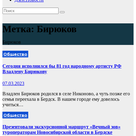
Метка:
Бирюков
Бирюков
Общество
Сегодня исполнился бы 81 год народному артисту РФ
Владлену Бирюкову
07.03.2023
Владлен Бирюков родился в селе Никоново, а чуть позже его
семья переехала в Бердск. В нашем городе ему довелось
учиться…
Общество
Презентовали экскурсионной маршрут «Вечный зов»
туроператорам Новосибирской области в Бердске