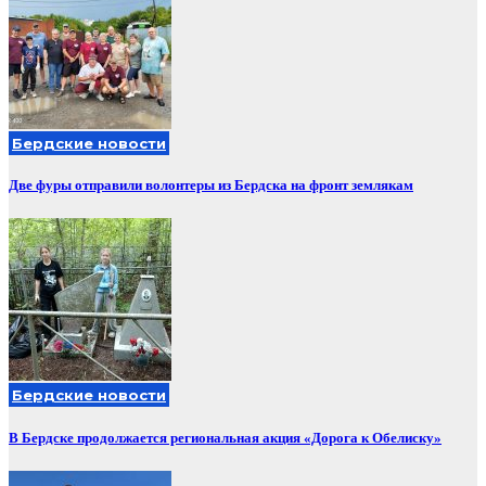
Бердские новости
Две фуры отправили волонтеры из Бердска на фронт землякам
Бердские новости
В Бердске продолжается региональная акция «Дорога к Обелиску»