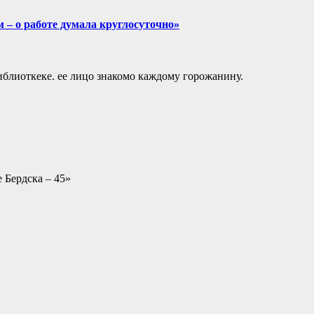
 – о работе думала круглосуточно»
библиоткеке. ее лицо знакомо каждому горожанину.
 Бердска – 45»