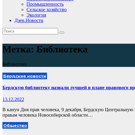
Промышленность
Сельское хозяйство
Экология
Дзен.Новости
Метка:
Библиотека
Библиотека
Бердские новости
Бердскую библиотеку назвали лучшей в плане правового п
13.12.2022
В канун Дня прав человека, 9 декабря, Бердскую Центральну
правам человека Новосибирской области…
Общество