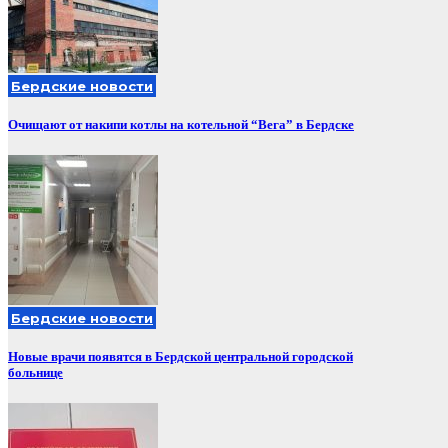
Бердские новости
Очищают от накипи котлы на котельной “Вега” в Бердске
Бердские новости
Новые врачи появятся в Бердской центральной городской
больнице