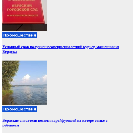
Происшествия
Условный срок получил несовершеннолетний курьер-мошенник из
Бердска
Происшествия
Бердские спасатели помогли дрейфующей на катере семье с
ребенком