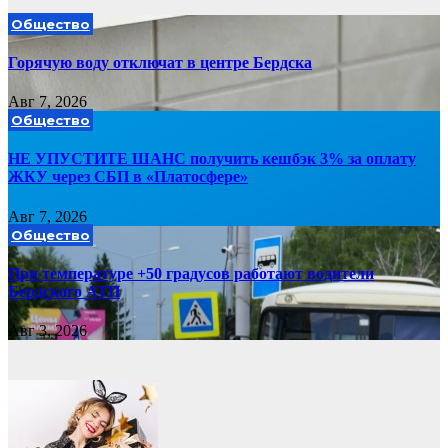
Общество
Горячую воду отключат в центре Бердска
Авг 7, 2026
Общество
НЕ УПУСТИТЕ ШАНС получить кешбэк 3% за оплату
ЖКУ через СБП в «Платосфере»
Авг 7, 2026
Общество
При температуре +50 градусов работают водители
Бердского АТП
Авг 3, 2026