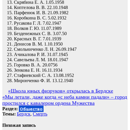
Скрябина Е. А. 1.05.1958
Коптелова В. В. 22.10.1948
Парфенюк И. В. 21.09.1982
Коробкина В. С. 5.02.1932
Русакова Г. Л. 7.02.1947
Волков Г. Ю. 11.07.1989
Безденежных С. В. 3.07.50
Красных В. Г. 7.01.1939
Денисов В. М. 1.10.1950
Смольниченко Л. Н. 26.09.1947
Ачикалова Р. И. 31.07.1945
Савельева Л. М. 18.01.1947
Горовко В. А. 20.0756
Зенкова Е. Н. 16.11.1934
Стафиевский С. А. 13.08.1952
Миронченко Ф. И. 13.12.1940
Навигация
«Школа юных физруков» открылась в Бердске
«Мы летали, даже когда «с неба камни падали» – город
по
простился с кавалером ордена Мужества
записям
Раздел:
Общество
Темы:
Бердск
,
Смерть
Похожая запись