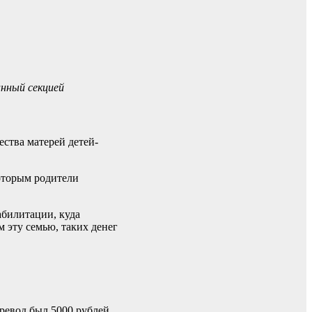
анный секцией
ства матерей детей-
которым родители
абилитации, куда
 эту семью, таких денег
ревод был 5000 рублей,