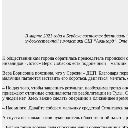
В марте 2021 года в Бердске состоялся фестиваль 
художественной гимнастики СШ “Авангард”. Эта 
К общественникам города обратилась председатель городской 
инвалидов «Лотос» Веры Лобасюк есть подопечный – мальчик С
Вера Борисовна пояснила, что у Сережи – ДЦП. Благодаря пер
мальчика пытаются заставить его бороться, двигаться, мечтать, 
– Но для того, чтобы закрепить результат, необходима третья 
приезжают отличные специалисты по реабилитации из Тулы. Ст
у людей нет. Здесь важно сделать операцию в ближайшее время
– Нас много. Давайте соберем мальчику средства! Отчитаюсь з
А спустя несколько часов руководитель общественной палаты р
– Вот на такие добрые дела способны наши общественники. Чт