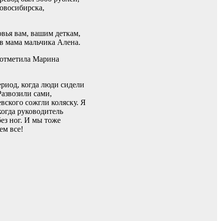
Новосибирска,
овья вам, вашим деткам,
в мама мальчика Алена.
 отметила Марина
ериод, когда люди сидели
азвозили сами,
ского сожгли коляску. Я
когда руководитель
ез ног. И мы тоже
ем все!