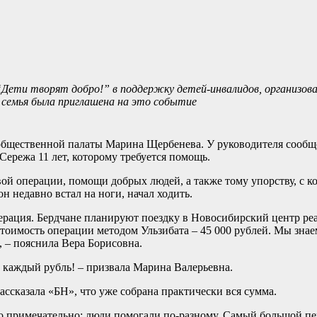
“Дети творят добро!” в поддержку детей-инвалидов, организов
семья была приглашена на это событие
общественной палаты Марина Щербенева. У руководителя сообще
ережа 11 лет, которому требуется помощь.
вой операции, помощи добрых людей, а также тому упорству, с 
он недавно встал на ноги, начал ходить.
операция. Бердчане планируют поездку в Новосибирский центр ре
оимость операции методом Ульзибата – 45 000 рублей. Мы знаем
, – пояснила Вера Борисовна.
а каждый рубль! – призвала Марина Валерьевна.
ассказала «БН», что уже собрана практически вся сумма.
о примечательно: люди помогали по-разному. Самый большой пе