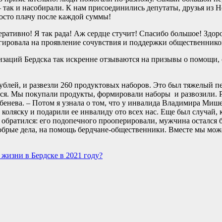
 – так и насобирали. К нам присоединились депутаты, друзья из 
осто плачу после каждой суммы!
перативно! Я так рада! Аж сердце стучит! Спасибо большое! Здор
агировала на проявление сочувствия и поддержки общественнико
низаций Бердска так искренне отзываются на призывы о помощи,
рублей, и развезли 260 продуктовых наборов. Это был тяжелый п
ся. Мы покупали продукты, формировали наборы и развозили. Р
ева. – Потом я узнала о том, что у инвалида Владимира Мишев
коляску и подарили ее инвалиду ото всех нас. Еще был случай, 
братился: его подопечного прооперировали, мужчина остался б
добрые дела, на помощь бердчане-общественники. Вместе мы мож
жизни в Бердске в 2021 году?