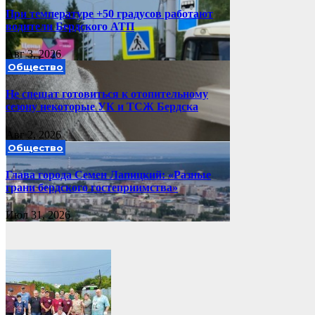
При температуре +50 градусов работают
водители Бердского АТП
Авг 3, 2026
Общество
Не спешат готовиться к отопительному
сезону некоторые УК и ТСЖ Бердска
Авг 2, 2026
Общество
Глава города Семен Лапицкий: «Разные
грани бердского гостеприимства»
Июл 31, 2026