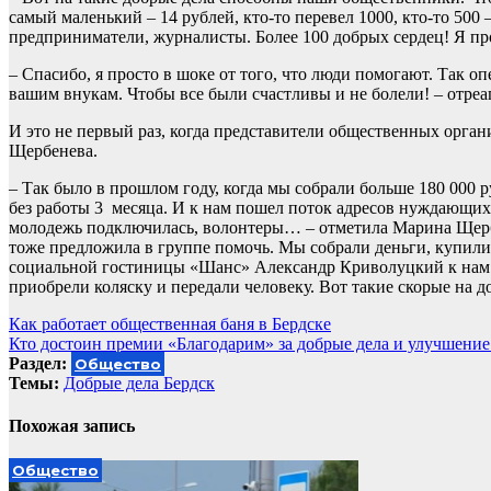
самый маленький – 14 рублей, кто-то перевел 1000, кто-то 500
предприниматели, журналисты. Более 100 добрых сердец! Я пр
– Спасибо, я просто в шоке от того, что люди помогают. Так о
вашим внукам. Чтобы все были счастливы и не болели! – отре
И это не первый раз, когда представители общественных орга
Щербенева.
– Так было в прошлом году, когда мы собрали больше 180 000 
без работы 3 месяца. И к нам пошел поток адресов нуждающих
молодежь подключилась, волонтеры… – отметила Марина Щербен
тоже предложила в группе помочь. Мы собрали деньги, купили 
социальной гостиницы «Шанс» Александр Криволуцкий к нам о
приобрели коляску и передали человеку. Вот такие скорые на 
Навигация
Как работает общественная баня в Бердске
Кто достоин премии «Благодарим» за добрые дела и улучшение 
по
Раздел:
Общество
записям
Темы:
Добрые дела Бердск
Похожая запись
Общество