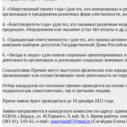
3. «Общественный проект года» (для тех, кто инициировал и р
организации и предприятия различных форм собственности, во
4. «Благотворитель года» (для тех, кто оказывал различные в
продукции, оборудования или оказание услуг без оплаты и др.)
5. «Гражданская ответственность» (для тех, кто принял актив
кампании выборов депутатов Государственной Думы Российской
6. «Звезды в лицах» (для членов социально ориентированных н
деятельность организации и реализацию социально значимых пр
Соискателями Премии могут выступать физические или юридич
проживающие или осуществляющие свою деятельность на терри
Отбор кандидатов на соискание премии проводится на основе
подаваться как самостоятельно, так и третьими лицами.
Прием заявок будет проводиться до 10 декабря 2021 года.
Заявки направляются в конкурсную комиссию по адресу: админ
633010, г.Бердск, ул. М.Горького, 9, каб. № 3. Время работы: поне
(383 41), 3-01-61, e-mail.:
sagaydash87@mail.ru
(Сагайдаш Елена 