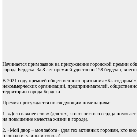
Начинается прим заявок на присуждение городской премии об
города Бердска. За 8 лет премией удостоено 158 бердчан, внесш
В 2021 году премией общественного признания «Благодарим!»
некоммерческих организаций, предпринимателей, общественно
территории города Бердска.
Премия присуждается по следующим номинациям:
1. «Дела важнее слов» (для тех, кто от чистого сердца помога
на повышение качества жизни в городе).
2. «Мой двор – моя забота» (для тех активных горожан, кто вно
площадки, улицы и города).