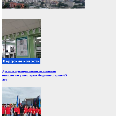
Июл 31, 2026
Бердские новости
Диспансеризация помогла выявить
онкологию у шестерых бердчан старше 65
лет