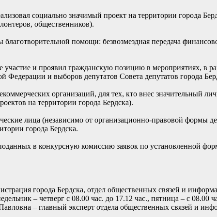
еализовал социально значимый проект на территории города Бер
лонтеров, общественников).
иды благотворительной помощи: безвозмездная передача финансо
.
ное участие и проявил гражданскую позицию в мероприятиях, в р
 Федерации и выборов депутатов Совета депутатов города Бердс
екоммерческих организаций, для тех, кто внес значительный ли
оектов на территории города Бердска).
еские лица (независимо от организационно-правовой формы де
тории города Бердска.
 поданных в конкурсную комиссию заявок по установленной форм
истрация города Бердска, отдел общественных связей и информа
дельник – четверг с 08.00 час. до 17.12 час., пятница – с 08.00 час
Павловна – главный эксперт отдела общественных связей и инф