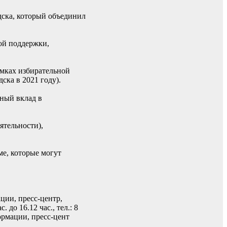
дска, который объединил
вой поддержки,
амках избирательной
ка в 2021 году).
чный вклад в
ятельности),
е, которые могут
ции, пресс-центр,
. до 16.12 час., тел.: 8
ормации, пресс-цент