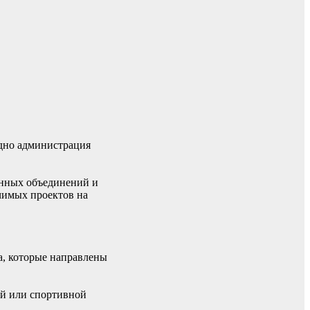
одно администрация
енных объединений и
чимых проектов на
ла, которые направлены
кой или спортивной