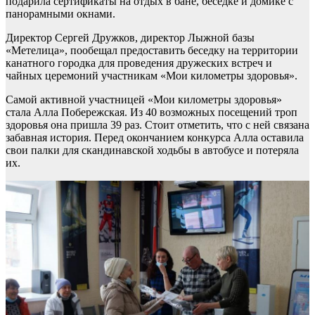
подарила сертификаты на отдых в бане, беседке и домике с
панорамными окнами.
Директор Сергей Дружков, директор Лыжной базы
«Метелица», пообещал предоставить беседку на территории
канатного городка для проведения дружеских встреч и
чайных церемоний участникам «Мои километры здоровья».
Самой активной участницей «Мои километры здоровья»
стала Алла Побережская. Из 40 возможных посещений троп
здоровья она пришла 39 раз. Стоит отметить, что с ней связана
забавная история. Перед окончанием конкурса Алла оставила
свои палки для скандинавской ходьбы в автобусе и потеряла
их.