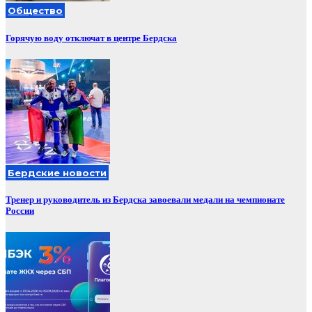
Общество
Горячую воду отключат в центре Бердска
Бердские новости
Тренер и руководитель из Бердска завоевали медали на чемпионате
России