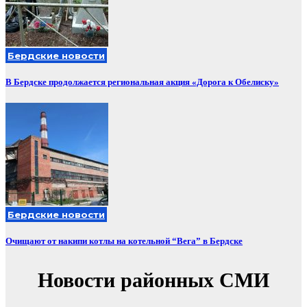
Бердские новости
В Бердске продолжается региональная акция «Дорога к Обелиску»
Бердские новости
Очищают от накипи котлы на котельной “Вега” в Бердске