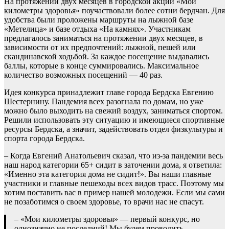
На протяжении двух месяцев в городской акции «Мои
километры здоровья» поучаствовали более сотни бердчан. Для
удобства были проложены маршруты на лыжной базе
«Метелица» и базе отдыха «На камнях». Участникам
предлагалось заниматься на протяжении двух месяцев, в
зависимости от их предпочтений: лыжной, пешей или
скандинавской ходьбой. За каждое посещение выдавались
баллы, которые в конце суммировались. Максимальное
количество возможных посещений — 40 раз.
Идея конкурса принадлежит главе города Бердска Евгению
Шестернину. Пандемия всех разогнала по домам, но уже
можно было выходить на свежий воздух, заниматься спортом.
Решили использовать эту ситуацию и имеющиеся спортивные
ресурсы Бердска, а значит, задействовать отдел физкультуры и
спорта города Бердска.
– Когда Евгений Анатольевич сказал, что из-за пандемии весь
наш народ категории 65+ сидит в заточении дома, я ответила:
«Именно эта категория дома не сидит!». Вы наши главные
участники и главные пешеходы всех видов трасс. Поэтому мы
хотим поставить вас в пример нашей молодежи. Если мы сами
не позаботимся о своем здоровье, то врачи нас не спасут.
– «Мои километры здоровья» — первый конкурс, но
однозначно не последний! Мы будем проводить