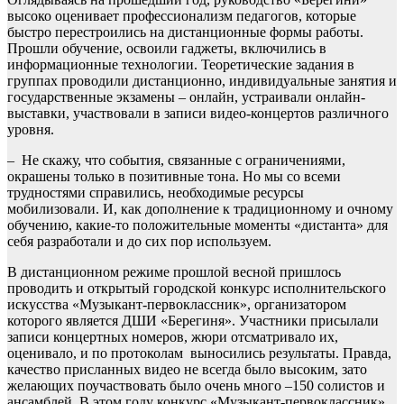
высоко оценивает профессионализм педагогов, которые
быстро перестроились на дистанционные формы работы.
Прошли обучение, освоили гаджеты, включились в
информационные технологии. Теоретические задания в
группах проводили дистанционно, индивидуальные занятия и
государственные экзамены – онлайн, устраивали онлайн-
выставки, участвовали в записи видео-концертов различного
уровня.
– Не скажу, что события, связанные с ограничениями,
окрашены только в позитивные тона. Но мы со всеми
трудностями справились, необходимые ресурсы
мобилизовали. И, как дополнение к традиционному и очному
обучению, какие-то положительные моменты «дистанта» для
себя разработали и до сих пор используем.
В дистанционном режиме прошлой весной пришлось
проводить и открытый городской конкурс исполнительского
искусства «Музыкант-первоклассник», организатором
которого является ДШИ «Берегиня». Участники присылали
записи концертных номеров, жюри отсматривало их,
оценивало, и по протоколам выносились результаты. Правда,
качество присланных видео не всегда было высоким, зато
желающих поучаствовать было очень много –150 солистов и
ансамблей. В этом году конкурс «Музыкант-первоклассник»