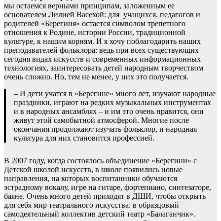
мы остаемся верными принципам, заложенным ее
основателем Лилией Васехой: для учащихся, педагогов и
родителей «Берегиня» остается символом трепетного
отношения к Родине, истории России, традиционной
культуре, к нашим корням. И я хочу поблагодарить наших
преподавателей фольклора: ведь при всех существующих
сегодня видах искусств и современных информационных
технологиях, заинтересовать детей народным творчеством
очень сложно. Но, тем не менее, у них это получается.
– И дети учатся в «Берегине» много лет, изучают народные
праздники, играют на редких музыкальных инструментах
и в народных ансамблях – и им это очень нравится, они
живут этой самобытной атмосферой. Многие после
окончания продолжают изучать фольклор, и народная
культура для них становится профессией.
В 2007 году, когда состоялось объединение «Берегини» с
Детской школой искусств, в школе появились новые
направления, на которых воспитанники обучаются
эстрадному вокалу, игре на гитаре, фортепиано, синтезаторе,
баяне. Очень много детей приходят в ДШИ, чтобы открыть
для себя мир театрального искусства: в образцовый
самодеятельный коллектив детский театр «Балаганчик».