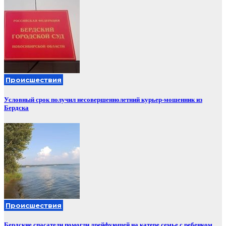
Происшествия
Условный срок получил несовершеннолетний курьер-мошенник из
Бердска
Происшествия
Бердские спасатели помогли дрейфующей на катере семье с ребенком