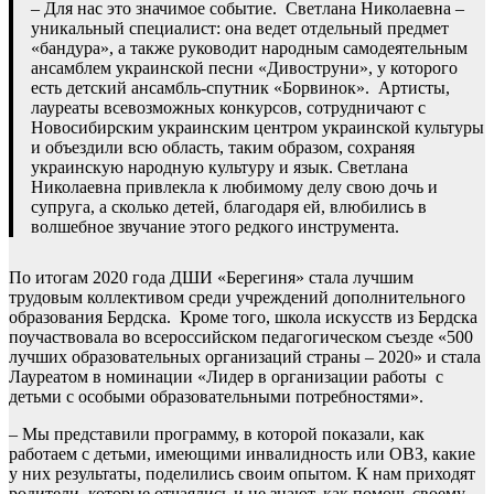
– Для нас это значимое событие. Светлана Николаевна –
уникальный специалист: она ведет отдельный предмет
«бандура», а также руководит народным самодеятельным
ансамблем украинской песни «Дивоструни», у которого
есть детский ансамбль-спутник «Борвинок». Артисты,
лауреаты всевозможных конкурсов, сотрудничают с
Новосибирским украинским центром украинской культуры
и объездили всю область, таким образом, сохраняя
украинскую народную культуру и язык. Светлана
Николаевна привлекла к любимому делу свою дочь и
супруга, а сколько детей, благодаря ей, влюбились в
волшебное звучание этого редкого инструмента.
По итогам 2020 года ДШИ «Берегиня» стала лучшим
трудовым коллективом среди учреждений дополнительного
образования Бердска. Кроме того, школа искусств из Бердска
поучаствовала во всероссийском педагогическом съезде «500
лучших образовательных организаций страны – 2020» и стала
Лауреатом в номинации «Лидер в организации работы с
детьми с особыми образовательными потребностями».
– Мы представили программу, в которой показали, как
работаем с детьми, имеющими инвалидность или ОВЗ, какие
у них результаты, поделились своим опытом. К нам приходят
родители, которые отчаялись и не знают, как помочь своему