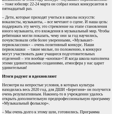
– тоже юбиляр: 22-24 марта он собрал юных конкурсантов в
пятнадцатый раз.
– Дети, которые приходят учиться в школы искусств:
вокалисты, музыканты, – все мечтают о сцене. И наша цель:
поддержать эту мечту, это стремление на этапе становления
юного музыканта, его вхождения в музыкальный мир. Чтобы
ребятишки могли показать, чему они за год научились,
почувствовали себя более уверенными, «Музыкант-
первоклассник» – очень позитивный конкурс. Наши
первоклашки – такие милые, по положению, в конкурсе
могут участвовать даже учащиеся подготовительных
отделений – эти вообще «кнопки»! И когда школа наполнена
этими удивительными созданиями, атмосфера у нас царит
удивительная!
Итоги радуют и вдохновляют
Несмотря на непростые условия, в которых культура
находилась весь 2020 год, для ДШИ «Берегиня» он получится
очень результативным. Наконец-то в учреждении удалось
открыть дополнительную предпрофессиональную программу
«Музыкальный фольклор».
– Мы очень долго к этому шли, готовились. Программа