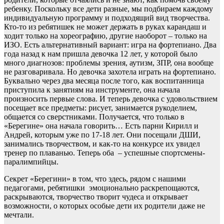
ребенку. Поскольку все дети разные, мы подбираем каждому
индивидуальную программу и подходящий вид творчества.
Кто-то из ребятишек не может держать в руках карандаш и
ходит только на хореографию, другие наоборот – только на
ИЗО. Есть альтернативный вариант: игра на фортепиано. Два
года назад к нам пришла девочка 12 лет, у которой было
много диагнозов: проблемы зрения, аутизм, ЗПР, она вообще
не разговаривала. Но девочка захотела играть на фортепиано.
Буквально через два месяца после того, как воспитанница
приступила к занятиям на инструменте, она начала
произносить первые слова. И теперь девочка с удовольствием
посещает все предметы: рисует, занимается рукоделием,
общается со сверстниками. Получается, что только в
«Берегине» она начала говорить… Есть парни Кирилл и
Андрей, которым уже по 17-18 лет. Они посещали ДШИ,
занимались творчеством, и как-то на конкурсе их увидел
тренер по плаванью. Теперь оба – успешные спортсмены-
паралимпийцы.
Секрет «Берегини» в том, что здесь, рядом с нашими
педагогами, ребятишки эмоционально раскрепощаются,
раскрываются, творчество творит чудеса и открывает
возможности, о которых особые дети их родители даже не
мечтали.