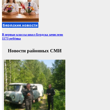
Бердские новости
В первые классы школ Бердска зачислено
1173 ребёнка