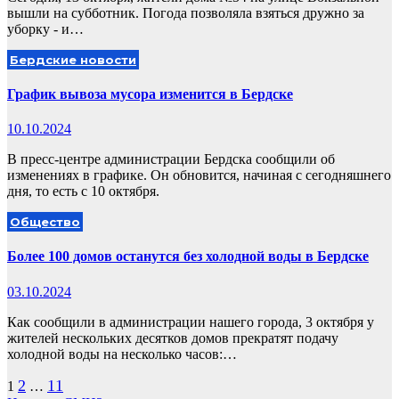
вышли на субботник. Погода позволяла взяться дружно за
уборку - и…
Бердские новости
График вывоза мусора изменится в Бердске
10.10.2024
В пресс-центре администрации Бердска сообщили об
изменениях в графике. Он обновится, начиная с сегодняшнего
дня, то есть с 10 октября.
Общество
Более 100 домов останутся без холодной воды в Бердске
03.10.2024
Как сообщили в администрации нашего города, 3 октября у
жителей нескольких десятков домов прекратят подачу
холодной воды на несколько часов:…
Пагинация
2
11
1
…