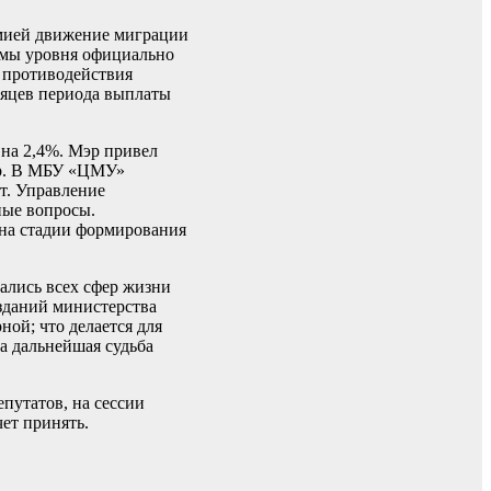
демией движение миграции
ормы уровня официально
я противодействия
сяцев периода выплаты
 на 2,4%. Мэр привел
ур. В МБУ «ЦМУ»
т. Управление
ные вопросы.
 на стадии формирования
ались всех сфер жизни
 зданий министерства
ой; что делается для
а дальнейшая судьба
путатов, на сессии
чет принять.