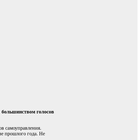
м большинством голосов
ов самоуправления.
не прошлого года. Не