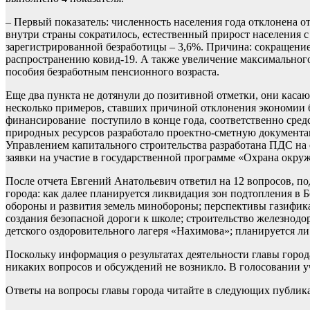
– Первый показатель: численность населения года отклонена о
внутри страны сократилось, естественный прирост населения с
зарегистрированной безработицы – 3,6%. Причина: сокращение
распространению ковид-19. А также увеличение максимального
пособия безработным пенсионного возраста.
Еще два пункта не дотянули до позитивной отметки, они касаю
несколько примеров, ставших причиной отклонения экономии
финансирование поступило в конце года, соответственно сред
природных ресурсов разработало проектно-сметную документац
Управлением капитального строительства разработана ПДС на
заявки на участие в государственной программе «Охрана окр
После отчета Евгений Анатольевич ответил на 12 вопросов, по
города: как далее планируется ликвидация зон подтопления в
обороны и развития земель минобороны; перспективы газифика
создания безопасной дороги к школе; строительство железнодо
детского оздоровительного лагеря «Нахимова»; планируется л
Поскольку информация о результатах деятельности главы город
никаких вопросов и обсуждений не возникло. В голосовании уча
Ответы на вопросы главы города читайте в следующих публик