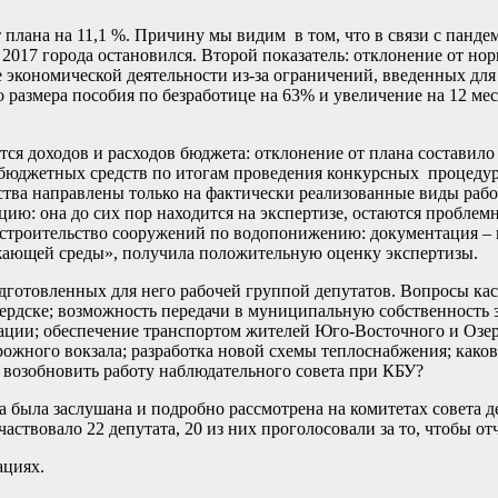
т плана на 11,1 %. Причину мы видим в том, что в связи с пан
 2017 города остановился. Второй показатель: отклонение от н
 экономической деятельности из-за ограничений, введенных дл
 размера пособия по безработице на 63% и увеличение на 12 ме
тся доходов и расходов бюджета: отклонение от плана составило
 бюджетных средств по итогам проведения конкурсных процед
ства направлены только на фактически реализованные виды рабо
ию: она до сих пор находится на экспертизе, остаются проблем
 строительство сооружений по водопонижению: документация –
ужающей среды», получила положительную оценку экспертизы.
дготовленных для него рабочей группой депутатов. Вопросы кас
 Бердске; возможность передачи в муниципальную собственность
ции; обеспечение транспортом жителей Юго-Восточного и Озерн
рожного вокзала; разработка новой схемы теплоснабжения; каков
и возобновить работу наблюдательного совета при КБУ?
а была заслушана и подробно рассмотрена на комитетах совета де
ствовало 22 депутата, 20 из них проголосовали за то, чтобы от
ациях.