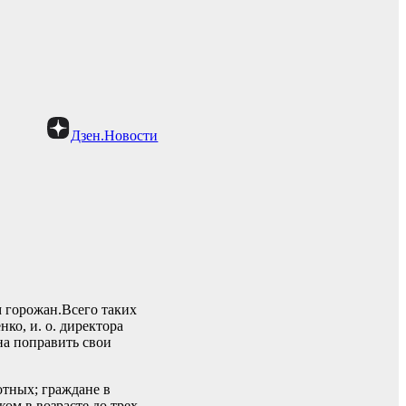
Дзен.Новости
 горожан.Всего таких
ко, и. о. директора
на поправить свои
отных; граждане в
ком в возрасте до трех