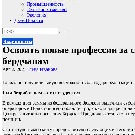
Промышленность
Сельское хозяйство
Экология
Дзен.Новости
Нацпроекты
Освоить новые профессии за 
бердчанам
Авг 2, 2021
Елена Иванова
Горожане получили такую возможность благодаря реализации 
Был безработным – стал студентом
В рамках программы из федерального бюджета выделили субси
операторов в Новосибирской области три, а квота для региона в
Центра занятости населения Бердска. Предполагается, что в 
позиции.
Стать студентами смогут представители следующих категорий 
возрасте 50-ти лет и старше (в том и достигшие предпенсионно