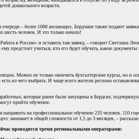
 детей дошкольного возраста.
а очереди – более 1000 желающих. Бердчане также подают заявки.
 шесть человек. И это только начало!
Работа в России» и оставить там заявку, – говорит Светлана Ле
 ему предстоит учиться, кто его будет обучать, какие документы
озиции. Можно не только окончить бухгалтерские курсы, но и ос
есть из чего выбрать. И чаще всего жители региона останавлив
зработных, которые ранее были запущены в Бердске, подчеркнул
могут пройти обучение.
ся направить на профессиональное обучение 235 человек. 110 гор
есс занимает в общей сложности от 1,5 до 3 месяцев, – рассказал
ейчас проводится тремя региональными операторами: