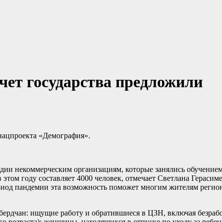
счет государства предложили
нацпроекта «Демография».
дии некоммерческим организациям, которые занялись обучением
 этом году составляет 4000 человек, отмечает Светлана Герасимен
период пандемии эта возможность поможет многим жителям регио
бердчан: ищущие работу и обратившиеся в ЦЗН, включая безраб
го возраста); женщины, находящихся в отпуске по уходу за ребен