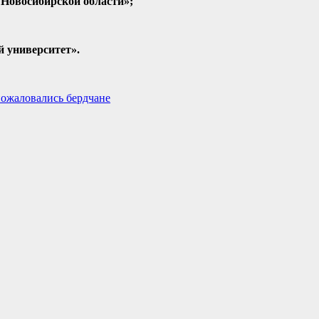
Новосибирской области»;
 университет».
пожаловались бердчане