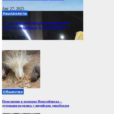
Авг 27, 2025
Нацпроекты
1,5 тысячи российских предприятий
получат поддержку в роботизации
Май 28, 2025
Общество
Пополнение в зоопарке Новосибирска –
детеныши родились у индийских дикобразов