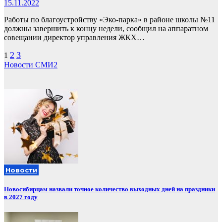
15.11.2022
Работы по благоустройству «Эко-парка» в районе школы №11
должны завершить к концу недели, сообщил на аппаратном
совещании директор управления ЖКХ…
Пагинация
2
3
1
Новости СМИ2
записей
Новости
Новосибирцам назвали точное количество выходных дней на праздники
в 2027 году