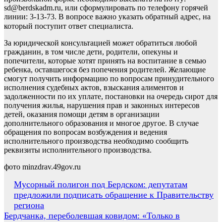
sd@berdskadm.ru, или сформулировать по телефону горячей
линии: 3-13-73. В вопросе важно указать обратный адрес, на
который поступит ответ специалиста. ⠀
За юридической консультацией может обратиться любой
гражданин, в том числе дети, родители, опекуны и
попечители, которые хотят принять на воспитание в семью
ребенка, оставшегося без попечения родителей. Желающие
смогут получить информацию по вопросам принудительного
исполнения судебных актов, взыскания алиментов и
задолженности по их уплате, постановки на очередь сирот для
получения жилья, нарушения прав и законных интересов
детей, оказания помощи детям в организации
дополнительного образования и многое другое. В случае
обращения по вопросам возбуждения и ведения
исполнительного производства необходимо сообщить
реквизиты исполнительного производства.
фото minzdrav.49gov.ru
Навигация
Мусорный полигон под Бердском: депутатам
предложили подписать обращение к Правительству
по
региона
записям
Бердчанка, переболевшая ковидом: «Только в