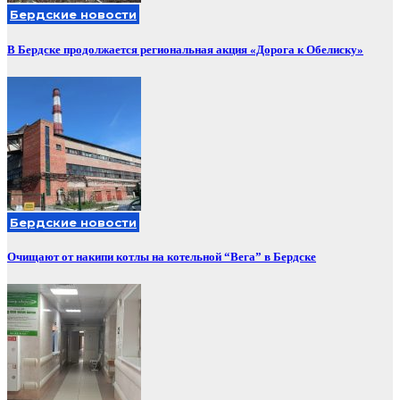
Бердские новости
В Бердске продолжается региональная акция «Дорога к Обелиску»
Бердские новости
Очищают от накипи котлы на котельной “Вега” в Бердске