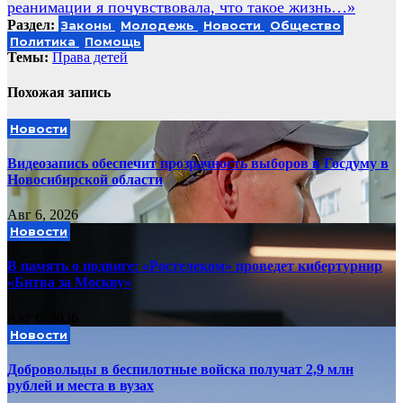
реанимации я почувствовала, что такое жизнь…»
Раздел:
Законы
Молодежь
Новости
Общество
Политика
Помощь
Темы:
Права детей
Похожая запись
Новости
Видеозапись обеспечит прозрачность выборов в Госдуму в
Новосибирской области
Авг 6, 2026
Новости
В память о подвиге: «Ростелеком» проведет кибертурнир
«Битва за Москву»
Авг 6, 2026
Новости
Добровольцы в беспилотные войска получат 2,9 млн
рублей и места в вузах