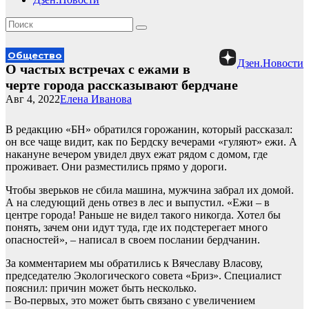
Общество
Дзен.Новости
О частых встречах с ежами в
черте города рассказывают бердчане
Авг 4, 2022
Елена Иванова
В редакцию «БН» обратился горожанин, который рассказал:
он все чаще видит, как по Бердску вечерами «гуляют» ежи. А
накануне вечером увидел двух ежат рядом с домом, где
проживает. Они разместились прямо у дороги.
Чтобы зверьков не сбила машина, мужчина забрал их домой.
А на следующий день отвез в лес и выпустил. «Ежи – в
центре города! Раньше не видел такого никогда. Хотел бы
понять, зачем они идут туда, где их подстерегает много
опасностей», – написал в своем послании бердчанин.
За комментарием мы обратились к Вячеславу Власову,
председателю Экологического совета «Бриз». Специалист
пояснил: причин может быть несколько.
– Во-первых, это может быть связано с увеличением