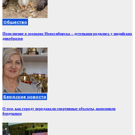
Общество
Пополнение в зоопарке Новосибирска – детеныши родились у индийских
дикобразов
Бердские новости
О том, как городу передавали спортивные объекты, напомнили
бердчанам