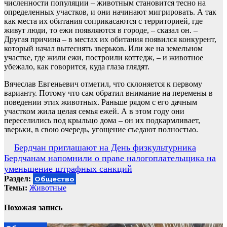
численности популяции – животным становится тесно на
определенных участков, и они начинают мигрировать. А так
как места их обитания соприкасаются с территорией, где
живут люди, то ежи появляются в городе, – сказал он. –
Другая причина – в местах их обитания появился конкурент,
который начал вытеснять зверьков. Или же на земельном
участке, где жили ежи, построили коттедж, – и животное
убежало, как говорится, куда глаза глядят.
Вячеслав Евгеньевич отметил, что склоняется к первому
варианту. Потому что сам обратил внимание на перемены в
поведении этих животных. Раньше рядом с его дачным
участком жила целая семья ежей. А в этом году они
переселились под крыльцо дома – он их подкармливает,
зверьки, в свою очередь, угощение съедают полностью.
Навигация
Бердчан приглашают на День физкультурника
Бердчанам напомнили о праве налогоплательщика на
по
уменьшение штрафных санкций
записям
Раздел:
Общество
Темы:
Животные
Похожая запись