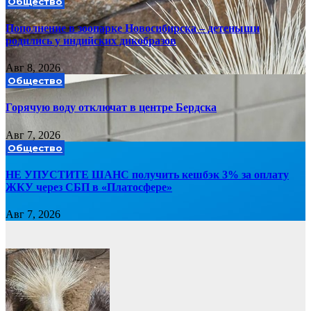
Общество
Пополнение в зоопарке Новосибирска – детеныши
родились у индийских дикобразов
Авг 8, 2026
Общество
Горячую воду отключат в центре Бердска
Авг 7, 2026
Общество
НЕ УПУСТИТЕ ШАНС получить кешбэк 3% за оплату
ЖКУ через СБП в «Платосфере»
Авг 7, 2026