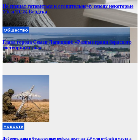
Не спешат готовиться к отопительному сезону некоторые
УК и ТСЖ Бердска
Авг 2, 2026
Общество
Глава города Семен Лапицкий: «Разные грани бердского
гостеприимства»
Июл 31, 2026
Новости
Добровольцы в беспилотные войска получат 2,9 млн рублей и места в