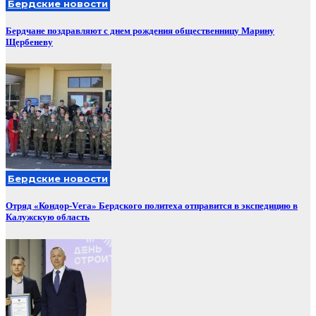
Бердские новости
Бердчане поздравляют с днем рождения общественницу Марину
Щербеневу
Бердские новости
Отряд «Кондор-Vега» Бердского политеха отправится в экспедицию в
Калужскую область