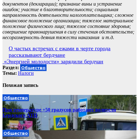
документов (декларации); признание вины и устранение
ошибок; участие в благотворительности; социальная
направленность деятельности налогоплательщика; сложное
финансовое положение организации; тяжелое материальное
положение физического лица; тяжелое состояние здоровья;
совершение правонарушения в силу стечения обстоятельств;
несоразмерность деяния тяжести наказания и т.д.
Навигация
О частых встречах с ежами в черте города
рассказывают бердчане
по
«Энергией молодости» зарядили бердчан
записям
Раздел:
Общество
Темы:
Налоги
Похожая запись
Общество
При температуре +50 градусов работают водители
Бердского АТП
Авг 3, 2026
Общество