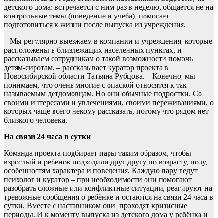
детского дома: встречается с ним раз в неделю, общается не на
контрольные темы (поведение и учеба), помогает
подготовиться к жизни после выпуска из учреждения.
– Мы регулярно выезжаем в компании и учреждения, которые
расположены в близлежащих населенных пунктах, и
рассказываем сотрудникам о такой возможности помочь
детям-сиротам, – рассказывает куратор проекта в
Новосибирской области Татьяна Рубцова. – Конечно, мы
понимаем, что очень многие с опаской относятся к так
называемым детдомовцам. Но они обычные подростки. Со
своими интересами и увлечениями, своими переживаниями, о
которых чаще всего некому рассказать, потому что рядом нет
близкого человека.
На связи 24 часа в сутки
Команда проекта подбирает пары таким образом, чтобы
взрослый и ребенок подходили друг другу по возрасту, полу,
особенностям характера и поведения. Каждую пару ведут
психолог и куратор – при необходимости они помогают
разобрать сложные или конфликтные ситуации, реагируют на
тревожные сообщения о ребёнке и остаются на связи 24 часа в
сутки. Вместе с наставником они проходят кризисные
периоды. И к моменту выпуска из детского дома у ребёнка и