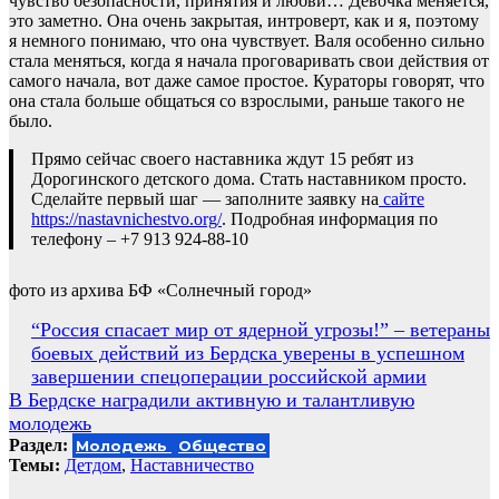
чувство безопасности, принятия и любви… Девочка меняется,
это заметно. Она очень закрытая, интроверт, как и я, поэтому
я немного понимаю, что она чувствует. Валя особенно сильно
стала меняться, когда я начала проговаривать свои действия от
самого начала, вот даже самое простое. Кураторы говорят, что
она стала больше общаться со взрослыми, раньше такого не
было.
Прямо сейчас своего наставника ждут 15 ребят из
Дорогинского детского дома. Стать наставником просто.
Сделайте первый шаг — заполните заявку на
сайте
https://nastavnichestvo.org/
. Подробная информация по
телефону – +7 913 924-88-10
фото из архива БФ «Солнечный город»
Навигация
“Россия спасает мир от ядерной угрозы!” – ветераны
боевых действий из Бердска уверены в успешном
по
завершении спецоперации российской армии
записям
В Бердске наградили активную и талантливую
молодежь
Раздел:
Молодежь
Общество
Темы:
Детдом
,
Наставничество