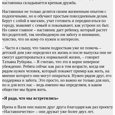
наставника складывается крепкая дружба.
Наставники не только делятся своим жизненным опытом с
подопечными, но и обучают простым повседневным делам.
Берут с собой в магазин, учат готовить и передвигаться по
городу, знакомят с семьей и показывают, как устроен их быт.
Но самое главное – наставник дает ребенку, который растет
без родителей, так необходимую им заботу и внимание,
чувство, что он кому-то нужен и интересен.
– Часто я слышу, что таким подросткам уже не помочь –
детский дом уже определил их жизнь и после выпуска они не
смогут адаптироваться к нормальной жизни, – говорит
Татьяна Рубцова. – Я считаю, что это в корне неверное
убеждение. Ребята сейчас как раз в том возрасте, когда им
рядом нужен человек, который покажет пример как жить, на
мнение которого они могут опираться. Нужен рядом друг, его
поддержка и забота. Это просто, но важно не только для них,
но и для всех нас – ведь именно мы определяем, в каком
обществе мы будем жить.
«Я рада, что мы встретились»
Ирена и Валя они нашли друг друга благодаря как раз проекту
«Наставничество» – они дружат уже более двух лет.