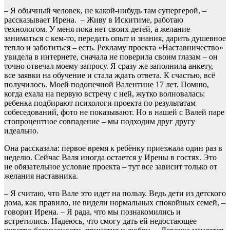
– Я обычный человек, не какой-нибудь там супергерой, –
рассказывает Ирена. – Живу в Искитиме, работаю
технологом. У меня пока нет своих детей, а желание
заниматься с кем-то, передать опыт и знания, дарить душевное
тепло и заботиться – есть. Рекламу проекта «Наставничество»
увидела в интернете, сначала не поверила своим глазам – он
точно отвечал моему запросу. Я сразу же заполнила анкету,
все заявки на обучение и стала ждать ответа. К счастью, всё
получилось. Моей подопечной Валентине 17 лет. Помню,
когда ехала на первую встречу с ней, жутко волновалась:
ребенка подбирают психологи проекта по результатам
собеседований, фото не показывают. Но в нашей с Валей паре
стопроцентное совпадение – мы подходим друг другу
идеально.
Она рассказала: первое время к ребёнку приезжала один раз в
неделю. Сейчас Валя иногда остается у Ирены в гостях. Это
не обязательное условие проекта – тут все зависит только от
желания наставника.
– Я считаю, что Вале это идет на пользу. Ведь дети из детского
дома, как правило, не видели нормальных спокойных семей, –
говорит Ирена. – Я рада, что мы познакомились и
встретились. Надеюсь, что смогу дать ей недостающее