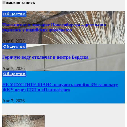
Похожая запись
Общество
Пополнение в зоопарке Новосибирска – детеныши
родились у индийских дикобразов
Авг 8, 2026
Общество
Горячую воду отключат в центре Бердска
Авг 7, 2026
Общество
НЕ УПУСТИТЕ ШАНС получить кешбэк 3% за оплату
ЖКУ через СБП в «Платосфере»
Авг 7, 2026