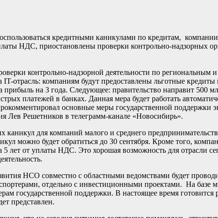
оспользоваться кредитными каникулами по кредитам, компании 
платы НДС, приостановлены проверки контрольно-надзорных ор
проверки контрольно-надзорной деятельности по региональным 
IT-отрасль: компаниям будут предоставлены льготные кредиты 
а прибыль на 3 года. Следующее: правительство направит 500 мл
трых платежей в банках. Данная мера будет работать автоматич
– прокомментировал основные меры государственной поддержки 
ия Лев Решетников в телеграмм-канале «Новосибирь».
 каникул для компаний малого и среднего предпринимательства
никул можно будет обратиться до 30 сентября. Кроме того, комп
 5 лет от уплаты НДС. Это хорошая возможность для отрасли се
еятельность.
азвития НСО совместно с областными ведомствами будет провод
кспортерами, отдельно с инвестиционными проектами. На базе 
мерам государственной поддержки. В настоящее время готовится
ет представлен.