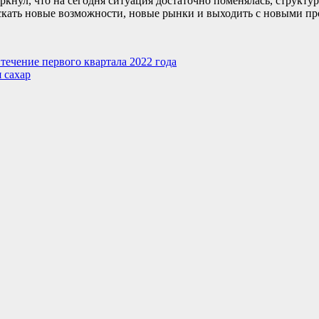
кнул, что на сегодня ситуация достаточно поменялась, структур
кать новые возможности, новые рынки и выходить с новыми пр
течение первого квартала 2022 года
 сахар