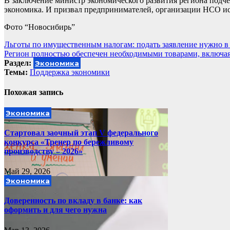
В заключение министр экономического развития региона подчер
экономика. И призвал предпринимателей, организации НСО ис
Фото “Новосибирь”
Навигация
Льготы по имущественным налогам: подать заявление нужно в 
Регион полностью обеспечен необходимыми товарами, включая
по
Раздел:
Экономика
записям
Темы:
Поддержка экономики
Похожая запись
Экономика
Стартовал заочный этап V федерального
конкурса «Тренер по бережливому
производству – 2026»
Май 29, 2026
Экономика
Доверенность по вкладу в банке: как
оформить и для чего нужна