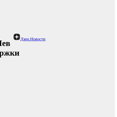
Дзен.Новости
Лев
ержки