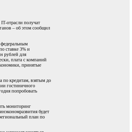
IT-отрасли получат
ганов – об этом сообщил
и федеральным
по ставке 3% и
н рублей для
ески, плата с компаний
экономики, принятые
 по кредитам, взятым до
ании гостиничного
годня попробовать
ить мониторинг
минэкономразвития будет
 региональный план по