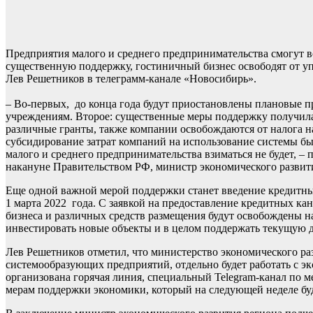
Предприятия малого и среднего предпринимательства смогут в
существенную поддержку, гостиничный бизнес освободят от у
Лев Решетников в телеграмм-канале «Новосибирь».
– Во-первых, до конца года будут приостановлены плановые 
учреждениям. Второе: существенные меры поддержку получила 
различные гранты, также компании освобождаются от налога н
субсидирование затрат компаний на использование системы быс
малого и среднего предпринимательства взиматься не будет, 
накануне Правительством РФ, министр экономического развит
Еще одной важной мерой поддержки станет введение кредитных
1 марта 2022 года. С заявкой на предоставление кредитных ка
бизнеса и различных средств размещения будут освобождены на
инвестировать новые объекты и в целом поддержать текущую д
Лев Решетников отметил, что министерство экономического р
системообразующих предприятий, отдельно будет работать с э
организована горячая линия, специальный Telegram-канал по 
мерам поддержки экономики, который на следующей неделе буд