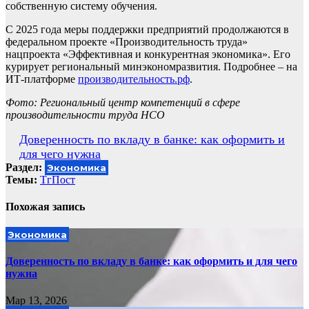
собственную систему обучения.
С 2025 года меры поддержки предприятий продолжаются в
федеральном проекте «Производительность труда»
нацпроекта «Эффективная и конкурентная экономика». Его
курирует региональный минэкономразвития. Подробнее – на
ИТ-платформе
производительность.рф
.
Фото: Региональный центр компетенций в сфере
производительности труда НСО
Навигация
Доверенность по вкладу в банке: как оформить и
для чего нужна
по
Раздел:
Экономика
записям
Темы:
ТгПост
Похожая запись
Экономика
Доверенность по вкладу в банке: как оформить и для чего
нужна
Мар 13, 2026