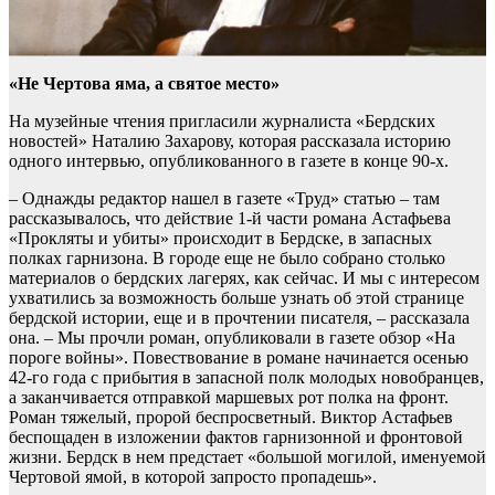
«Не Чертова яма, а святое место»
На музейные чтения пригласили журналиста «Бердских
новостей» Наталию Захарову, которая рассказала историю
одного интервью, опубликованного в газете в конце 90-х.
– Однажды редактор нашел в газете «Труд» статью – там
рассказывалось, что действие 1-й части романа Астафьева
«Прокляты и убиты» происходит в Бердске, в запасных
полках гарнизона. В городе еще не было собрано столько
материалов о бердских лагерях, как сейчас. И мы с интересом
ухватились за возможность больше узнать об этой странице
бердской истории, еще и в прочтении писателя, – рассказала
она. – Мы прочли роман, опубликовали в газете обзор «На
пороге войны». Повествование в романе начинается осенью
42-го года с прибытия в запасной полк молодых новобранцев,
а заканчивается отправкой маршевых рот полка на фронт.
Роман тяжелый, пророй беспросветный. Виктор Астафьев
беспощаден в изложении фактов гарнизонной и фронтовой
жизни. Бердск в нем предстает «большой могилой, именуемой
Чертовой ямой, в которой запросто пропадешь».