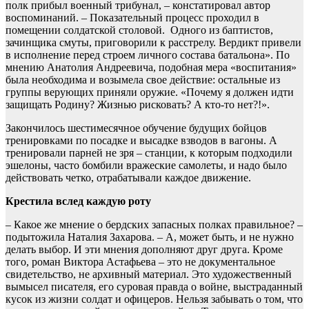
полк прибыл военный трибунал, – констатировал автор
воспоминаний. – Показательный процесс проходил в
помещении солдатской столовой. Одного из баптистов,
зачинщика смуты, приговорили к расстрелу. Вердикт привели
в исполнение перед строем личного состава батальона». По
мнению Анатолия Андреевича, подобная мера «воспитания»
была необходима и возымела свое действие: остальные из
группы верующих приняли оружие. «Почему я должен идти
защищать Родину? Жизнью рисковать? А кто-то нет?!».
Закончилось шестимесячное обучение будущих бойцов
тренировками по посадке и высадке взводов в вагоны. А
тренировали парней не зря – станции, к которым подходили
эшелоны, часто бомбили вражеские самолеты, и надо было
действовать четко, отрабатывали каждое движение.
Крестила вслед каждую роту
– Какое же мнение о бердских запасных полках правильное? –
подытожила Наталия Захарова. – А, может быть, и не нужно
делать выбор. И эти мнения дополняют друг друга. Кроме
того, роман Виктора Астафьева – это не документальное
свидетельство, не архивный материал. Это художественный
вымысел писателя, его суровая правда о войне, выстраданный
кусок из жизни солдат и офицеров. Нельзя забывать о том, что