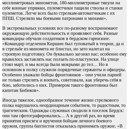
миллиметровых минометов, 180-миллиметровые тянули на
себе конные упряжки, пулеметчики тащили стволы и станки
пулеметов. Легче всех было стрелкам-автоматчикам с их
ППШ. Стреляли мы боевыми патронами и минами».
В экстремальных условиях все по-разному воспринимают
окружающую действительность и проявляют себя. Разные
командиры обучали солдатиков в бердском гарнизоне.
«Командир отделения Киршин был туповатый в теории, да и
в стрельбе из миномета не блистал, но зато налегал на
строевую подготовку. Он буквально загонял нас; особенно ему
нравилось заставлять нас ползать по-пластунски. На улице
стоял март, и мы всегда были мокрыми до тел… Но в
основном в полку служили порядочные сержанты и офицеры.
Особенно уважали бойцы фронтовиков – они учили парней
не только стрелять и воевать, советовали, как уберечь себя в
бою, заботились о них. Примером такого фронтовика был
капитан Бибиков».
Иногда тяжелое, однообразное течение жизни стрелкового
полка нарушалось неординарным событием, то радостным, то
трагическим. Однажды служивых сводили в поселок Бердск:
они там сфотографировались… А в другой раз, во время
принятия присяги и вручения бойцам личного боевого
оружия, группа баптистов отказалась принимать оружие. «В