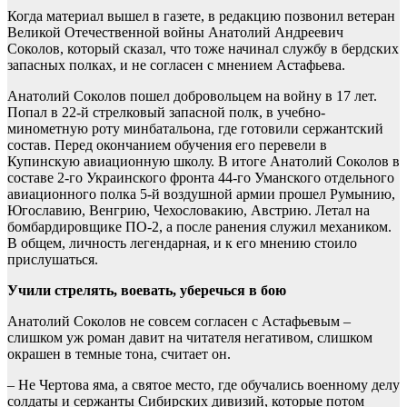
Когда материал вышел в газете, в редакцию позвонил ветеран
Великой Отечественной войны Анатолий Андреевич
Соколов, который сказал, что тоже начинал службу в бердских
запасных полках, и не согласен с мнением Астафьева.
Анатолий Соколов пошел добровольцем на войну в 17 лет.
Попал в 22-й стрелковый запасной полк, в учебно-
минометную роту минбатальона, где готовили сержантский
состав. Перед окончанием обучения его перевели в
Купинскую авиационную школу. В итоге Анатолий Соколов в
составе 2-го Украинского фронта 44-го Уманского отдельного
авиационного полка 5-й воздушной армии прошел Румынию,
Югославию, Венгрию, Чехословакию, Австрию. Летал на
бомбардировщике ПО-2, а после ранения служил механиком.
В общем, личность легендарная, и к его мнению стоило
прислушаться.
Учили стрелять, воевать, уберечься в бою
Анатолий Соколов не совсем согласен с Астафьевым –
слишком уж роман давит на читателя негативом, слишком
окрашен в темные тона, считает он.
– Не Чертова яма, а святое место, где обучались военному делу
солдаты и сержанты Сибирских дивизий, которые потом