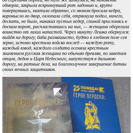
обмерла, закрыла вскрикнувший рот ладонью и, круто
повернувшись, хватила обратно, со звоном бросила ведра,
коромысло во двор, охлопала себя, отряхнула подол, ничего,
дескать, не было, никаких пустых ведер, спиной прислонясь к
доскам ворот, распластавшись на них, — женщина оберегала
воинство от лихих напастей. Через минуту Лешка обернулся:
выйдя на дорогу, баба размашисто, будто в хлебном поле сея
зерно, истово крестила войско вослед — каждую роту,
каждый взвод, каждого солдата осеняла крестным
знамением русская женщина по обычаю древлян, по заветам
отцов, дедов и Царя Небесного, напутствуя в дальнюю
дорогу, на ратные дела, на благополучное завершение битвы
своих вечных защитников.