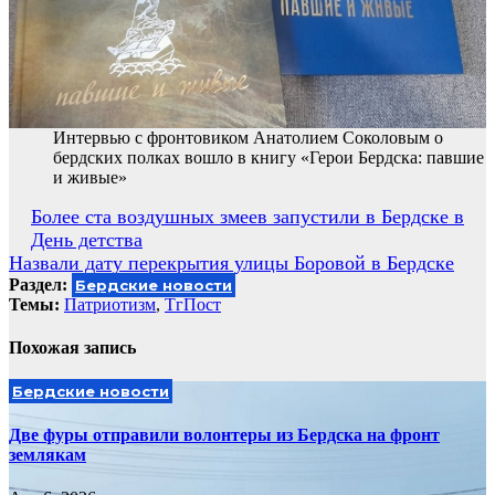
Интервью с фронтовиком Анатолием Соколовым о
бердских полках вошло в книгу «Герои Бердска: павшие
и живые»
Навигация
Более ста воздушных змеев запустили в Бердске в
День детства
по
Назвали дату перекрытия улицы Боровой в Бердске
записям
Раздел:
Бердские новости
Темы:
Патриотизм
,
ТгПост
Похожая запись
Бердские новости
Две фуры отправили волонтеры из Бердска на фронт
землякам