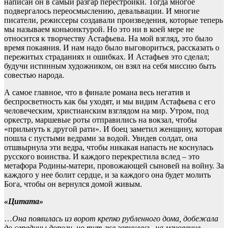
написан он в самый разгар перестройки. Тогда многое
подвергалось переосмыслению, девальвации. И многие
писатели, режиссеры создавали произведения, которые теперь
мы называем коньюнктурой. Но это ни в коей мере не
относится к творчеству Астафьева. На мой взгляд, это было
время покаяния. И нам надо было выговориться, рассказать о
пережитых страданиях и ошибках. И Астафьев это сделал;
будучи истинным художником, он взял на себя миссию быть
совестью народа.
А самое главное, что в финале романа весь негатив и
беспросветность как бы уходят, и мы видим Астафьева с его
человеческим, христианским взглядом на мир. Утром, под
оркестр, маршевые роты отправились на вокзал, чтобы
«прильнуть к другой рати». И боец заметил женщину, которая
пошла с пустыми ведрами за водой. Увидев солдат, она
отшвырнула эти ведра, чтобы никакая напасть не коснулась
русского воинства. И каждого перекрестила вслед – это
метафора Родины-матери, провожающей сыновей на войну. За
каждого у нее болит сердце, и за каждого она будет молить
Бога, чтобы он вернулся домой живым.
«Цитата»
…
Она появилась из ворот крепко рубленного дома, добежала
до середины дороги, но тут же запнулась, на мгновение