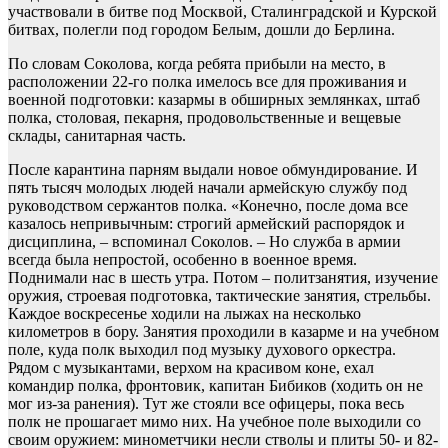
участвовали в битве под Москвой, Сталинградской и Курской
битвах, полегли под городом Белым, дошли до Берлина.
По словам Соколова, когда ребята прибыли на место, в
расположении 22-го полка имелось все для проживания и
военной подготовки: казармы в обширных землянках, штаб
полка, столовая, пекарня, продовольственные и вещевые
склады, санитарная часть.
После карантина парням выдали новое обмундирование. И
пять тысяч молодых людей начали армейскую службу под
руководством сержантов полка. «Конечно, после дома все
казалось непривычным: строгий армейский распорядок и
дисциплина, – вспоминал Соколов. – Но служба в армии
всегда была непростой, особенно в военное время.
Поднимали нас в шесть утра. Потом – политзанятия, изучение
оружия, строевая подготовка, тактические занятия, стрельбы.
Каждое воскресенье ходили на лыжах на несколько
километров в бору. Занятия проходили в казарме и на учебном
поле, куда полк выходил под музыку духового оркестра.
Рядом с музыкантами, верхом на красивом коне, ехал
командир полка, фронтовик, капитан Бибиков (ходить он не
мог из-за ранения). Тут же стояли все офицеры, пока весь
полк не прошагает мимо них. На учебное поле выходили со
своим оружием: минометчики несли стволы и плиты 50- и 82-