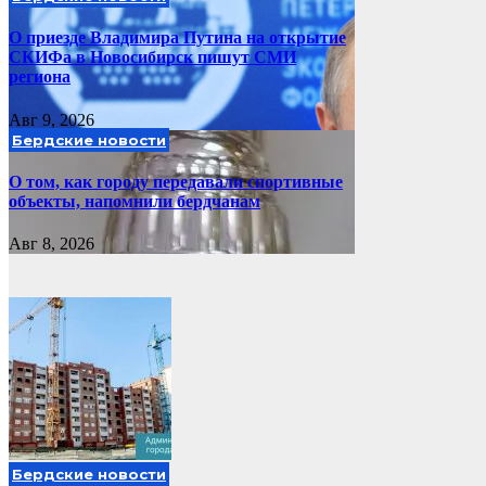
О приезде Владимира Путина на открытие
СКИФа в Новосибирск пишут СМИ
региона
Авг 9, 2026
Бердские новости
О том, как городу передавали спортивные
объекты, напомнили бердчанам
Авг 8, 2026
Бердские новости