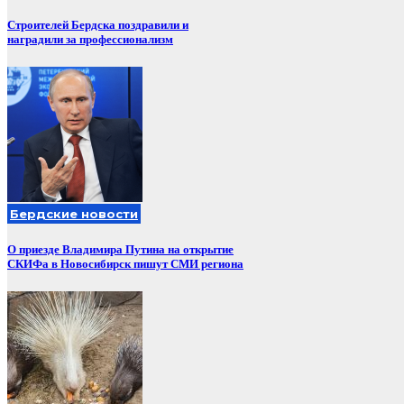
Строителей Бердска поздравили и
наградили за профессионализм
Бердские новости
О приезде Владимира Путина на открытие
СКИФа в Новосибирск пишут СМИ региона