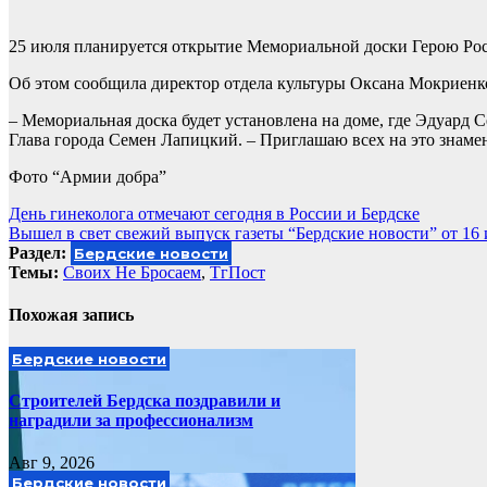
25 июля планируется открытие Мемориальной доски Герою Рос
Об этом сообщила директор отдела культуры Оксана Мокриенко.
– Мемориальная доска будет установлена на доме, где Эдуард С
Глава города Семен Лапицкий. – Приглашаю всех на это знаме
Фото “Армии добра”
Навигация
День гинеколога отмечают сегодня в России и Бердске
Вышел в свет свежий выпуск газеты “Бердские новости” от 16 
по
Раздел:
Бердские новости
записям
Темы:
Своих Не Бросаем
,
ТгПост
Похожая запись
Бердские новости
Строителей Бердска поздравили и
наградили за профессионализм
Авг 9, 2026
Бердские новости