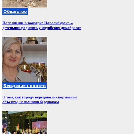
Общество
Пополнение в зоопарке Новосибирска –
детеныши родились у индийских дикобразов
Бердские новости
О том, как городу передавали спортивные
объекты, напомнили бердчанам