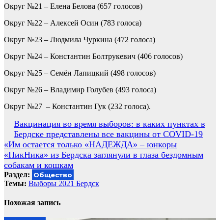
Округ №21 – Елена Белова (657 голосов)
Округ №22 – Алексей Осин (783 голоса)
Округ №23 – Людмила Чуркина (472 голоса)
Округ №24 – Константин Болтрукевич (406 голосов)
Округ №25 – Семён Лапицкий (498 голосов)
Округ №26 – Владимир Голубев (493 голоса)
Округ №27 – Константин Гук (232 голоса).
Навигация
Вакцинация во время выборов: в каких пунктах в
Бердске представлены все вакцины от СOVID-19
по
«Им остается только «НАДЕЖДА» – юнкоры
записям
«ПикНика» из Бердска заглянули в глаза бездомным
собакам и кошкам
Раздел:
Общество
Темы:
Выборы 2021 Бердск
Похожая запись