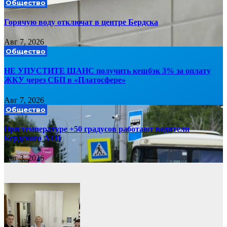
Общество
Горячую воду отключат в центре Бердска
Авг 7, 2026
Общество
НЕ УПУСТИТЕ ШАНС получить кешбэк 3% за оплату
ЖКУ через СБП в «Платосфере»
Авг 7, 2026
Общество
При температуре +50 градусов работают водители
Бердского АТП
Авг 3, 2026