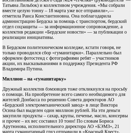
Татьяна Лильбок) и коллективом учреждения. «Мы собрали
вместе целую тонну – 18 марта уже все отправили»,—
отметила Раиса Константиновна. Она поблагодарила
администрацию Бердска за помощь с транспортом, бердский
отдел соцзащиты — за информационное сопровождение, а
коллектив редакции «Бердские новости» — за публикации о
реализации инициативы.
В Бердском политехническом колледже, кстати говоря, не
только проводился сбор «гуманитарки». Параллельно был
оформлен фотостенд с фотографиями ребят – участников
акции, их высказываниями в поддержку Президента РФ
Владимира Путина.
Миллион – на «гуманитарку»
Дружный коллектив бэмзовцев тоже откликнулся на просьбу
о помощи. На приобретение всего самого необходимого для
жителей Донбасса по решению Совета директоров АО
«Бердский электромеханический завод» в лице Виктора
Осина был выделен один миллион рублей. На эти деньги
закупили продукты – сахар, крупы, печенье, масло, консервы
и прочее – их вес составил 10 тонн! По словам Бориса
Арутюнова, исполнительного директора АО «БЭМЗ», 21
марта гуманитарный груз отправили в «Красный Крест».