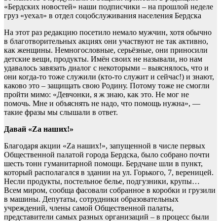
«Бердских новостей» наши подписчики – на прошлой неделе
груз «уехал» в отдел соцобслуживания населения Бердска
На этот раз редакцию посетило немало мужчин, хотя обычно
в благотворительных акциях они участвуют не так активно,
как женщины. Немногословные, серьёзные, они приносили
детские вещи, продукты. Имён своих не называли, но нам
удавалось завязать диалог с некоторыми – выяснялось, что и
они когда-то тоже служили (кто-то служит и сейчас!) и знают,
каково это – защищать свою Родину. Потому тоже не смогли
пройти мимо: «Девчонки, я ж знаю, как это. Не мог не
помочь. Мне и объяснять не надо, что помощь нужна», —
такие фразы мы слышали в ответ.
Давай «Zа наших!»
Благодаря акции «Zа наших!», запущенной в числе первых
Общественной палатой города Бердска, было собрано почти
шесть тонн гуманитарной помощи. Бердчане шли в пункт,
который располагался в здании на ул. Горького, 7, вереницей.
Несли продукты, постельное белье, подгузники, крупы…
Всем миром, сообща фасовали собранное в коробки и грузили
в машины. Депутаты, сотрудники образовательных
учреждений, члены самой Общественной палаты,
представители самых разных организаций – в процесс были