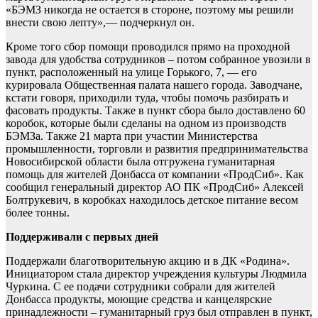
«БЭМЗ никогда не остается в стороне, поэтому мы решили
внести свою лепту»,— подчеркнул он.
Кроме того сбор помощи проводился прямо на проходной
завода для удобства сотрудников – потом собранное увозили в
пункт, расположенный на улице Горького, 7, — его
курировала Общественная палата нашего города. Заводчане,
кстати говоря, приходили туда, чтобы помочь разбирать и
фасовать продукты. Также в пункт сбора было доставлено 60
коробок, которые были сделаны на одном из производств
БЭМЗа. Также 21 марта при участии Министерства
промышленности, торговли и развития предпринимательства
Новосибирской области была отгружена гуманитарная
помощь для жителей Донбасса от компании «ПродСиб». Как
сообщил генеральный директор АО ПК «ПродСиб» Алексей
Болтрукевич, в коробках находилось детское питание весом
более тонны.
Поддерживали с первых дней
Поддержали благотворительную акцию и в ДК «Родина».
Инициатором стала директор учреждения культуры Людмила
Чуркина. С ее подачи сотрудники собрали для жителей
Донбасса продукты, моющие средства и канцелярские
принадлежности – гуманитарный груз был отправлен в пункт,