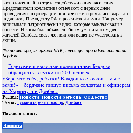
расположенный в отделе соцобслуживания населения.
Представители коллектива отмечают: с первых дней
проведения спецоперации они всячески стремились выразить
поддержку Президенту РФ и российской армии. Например,
записывали патриотически видео, которые выкладывали в
соцсети. И когда был объявлен сбор «гуманитарки» для
жителей Донбаса сразу же приняли решение участвовать в
акции.
Фото автора, из архива БПК, пресс-центра администрации
Бердска
Навигация
В детские и взрослые поликлиники Бердска
обращается в сутки по 200 человек
по
«Берегите себя, ребятки! Каждой клеточкой – мы с
записям
вами!» – бердчане пишут письма солдатам и офицерам
на Украину и в Донбасс
Раздел:
Новости
Новости региона
Общество
Темы:
Гуманитарная помощь
,
Донбасс
Похожая запись
Новости