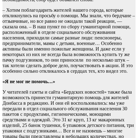
– Хотим поблагодарить жителей нашего города, которые
откликнулись на просьбу о помощи. Мы знали, что бердчане –
отзывчивые, но все равно не ожидали такой реакции, —
сказала она. – В наш пункт по сбору гуманитарной помощи,
расположенный в отделе социального обслуживания
населения, приходили самые разные люди: пенсионеры,
предприниматели, мамы с детьми, военные… Особенно
активны были именно пожилые женщины. И даже если у
некоторых из них не всегда была возможность купить ту же
пачку подгузников, то они приносили по несколько штук –
так хотели сделать доброе дело, поучаствовать в акции. И это
особенно сильно откликалось в сердцах тех, кто видел это.
«Я не мог не помочь…»
У читателей газеты и сайта «Бердских новостей» также была
возможность принести гуманитарную помощь для жителей
Донбасса в редакцию. И они ей воспользовались: мы уже
передали в отдел социального обслуживания населения 30
пакетов с продуктами, гигиеническими, моющими
средствами и одеждой. Это 31 кг круп, 13 кг макаронных
изделий, 25 банок тушенки, 6 упаковок детского питания, три
упаковки с подгузниками… Все и не назовешь – многие
товары были представлены в небольших количествах, но