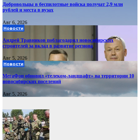
Добровольцы в беспилотные войска получат 2,9 млн
рублей и места в вузах
Авг 6, 2026
Новости
Андрей Травников поблагодарил новосибирских
строителей за вклад в развитие региона
Авг 5, 2026
Новости
МегаФон обновил «телеком-ландшафт» на территории 10
новосибирских поселений
Авг 5, 2026