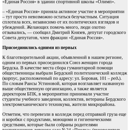
«Единая Россия» в здании спортивной школы «Олимп».
– «Единая Россия» приняла активное участие в мероприятии
– тут просто невозможно остаться безучастным. Ситуация
сплотила всех, независимо от их политических взглядов и
убеждений. Желающих помочь много, люди охотно
отзывались, — сообщил Дмитрий Князев, депутат городского
Совета депутатов, член фракции «Единая Россия».
Присоединились одними из первых
К благотворительной акции, объявленной в нашем регионе,
одним из первых присоединился Союз женщин города
Бердска. В качестве места сбора гуманитарной помощи
общественницы выбрали Бердский политехнический колледж
(корпус, расположенный по адресу: ул. Боровая, 101 –
ред
.
).
По словам Раисы Устиновой, которая возглавляет названную
выше общественную организацию, а также является
директором БПК, в мероприятии принимали участие
студенты учебного заведения, коллектив, ветераны Бердского
электромеханического техникума, жители микрорайона.
Отметим, что перевезли в колледж перед отправкой груза еще
и коробки с продуктами, моющими и гигиеническими
средствами, которые были собраны родителями
воспитанников детского сада №24 «Пчелка» (руководитель —