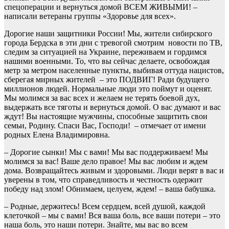
спецоперации и вернуться домой ВСЕМ ЖИВЫМИ! –
написали ветераны группы «Здоровье для всех».
Дорогие наши защитники России! Мы, жители сибирского
города Бердска в эти дни с тревогой смотрим новости по ТВ,
следим за ситуацией на Украине, переживаем и гордимся
нашими военными. То, что вы сейчас делаете, освобождая
метр за метром населенные пункты, выбивая оттуда нацистов,
сберегая мирных жителей – это ПОДВИГ! Ради будущего
миллионов людей. Нормальные люди это поймут и оценят.
Мы молимся за вас всех и желаем не терять боевой дух,
выдержать все тяготы и вернуться домой. О вас думают и вас
ждут! Вы настоящие мужчины, способные защитить свои
семьи, Родину. Спаси Вас, Господи! – отмечает от имени
родных Елена Владимировна.
– Дорогие сынки! Мы с вами! Мы вас поддерживаем! Мы
молимся за вас! Ваше дело правое! Мы вас любим и ждем
дома. Возвращайтесь живым и здоровыми. Люди верят в вас и
уверены в том, что справедливость и честность одержит
победу над злом! Обнимаем, целуем, ждем! – ваша бабушка.
– Родные, держитесь! Всем сердцем, всей душой, каждой
клеточкой – мы с вами! Вся ваша боль, все ваши потери – это
наша боль, это наши потери. Знайте, мы вас во всем