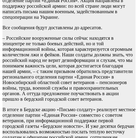
отделение партии «Единая Россия». Акция направлена в
поддержку российской армии: по всей стране люди могут
написать письма нашим военным, задействованным в
спецоперации на Украине.
Все сообщения будут доставлены до адресатов.
– Российские вооруженные силы сейчас находятся в
эпицентре не только боевых действий, но и той
информационной войны, которая характеризуется огромным
количеством лжи и фейков. Наши солдаты должны знать, что
российский народ не верит дезинформации и слухам, что мы
понимаем важность цели, которая достигается благодаря
нашей армии, – с таким призывом обратились представители
регионального отделения партии «Единая Россия» в
Новосибирский областной совет ветеранов – пенсионеров
войны, труда, военной службы и правоохранительных
органов. А оттуда предложение поучаствовать в акции
пришло в бердский городской совет ветеранов.
В итоге в Бердске акцию «Письмо солдату» реализует местное
отделение партии «Единая Россия» совместно с советом
ветеранов, при информационной поддержке первой
городской газеты «Бердские новости». И уже десятки бердчан
воспользовались возможностью послать теплую весточку
солдатам и офицерам российской армии, сотрудникам