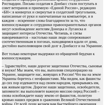
Росгвардии. Письма солдатам в Донбасс стали поступать в
совет ветеранов и приемную «Единой России», редакцию
«БН»: в конвертах и свернутые в солдатский треугольник,
написанные от руки и напечатанные на компьютере, и в
каждом – искренние слова благодарности за то, что
военнослужащие и сотрудники правоохранительных органов
несут освобождение жителям Донецка и Луганска и
защищают интересы Отечества. Читаешь, и слезы
наворачиваются – настолько наши люди сопереживают
соотечественникам в погонах, находящимся вдали от дома,
достойно выполняющим свой долг в Донбассе и на Украиние.
Вот только некоторые выдержки из обращений бердчан к
военнослужащим.
– Здравствуйте, наши дорогие защитники Отечества, сыновья
и внуки! Мы знаем, что вы, выполняя спецоперацию на
Украине, защищаете нас, живущих в России! Что вы на земле
Украины боретесь с неофашистами. Мы видим, как фашисты
до сих пор издеваются над своим народом, прикрываясь им,
как живым щитом. Дорогие наши защитники, освободители,
запомните: вы выполняете важную миссию перед Россией –
снова освобождаете нашу землю от фашистов, политую
кровью наших предков в сражениях Великой Отечественной
войны. От всей души желаем вам быстрейшего окончания