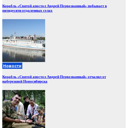
Корабль «Святой апостол Андрей Первозванный» побывает в
пятидесяти отдаленных селах
Новости
Корабль «Святой апостол Андрей Первозванный» отчалил от
набережной Новосибирска