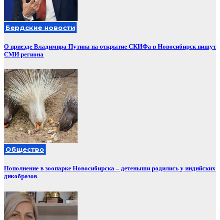
Бердские новости
О приезде Владимира Путина на открытие СКИФа в Новосибирск пишут
СМИ региона
Общество
Пополнение в зоопарке Новосибирска – детеныши родились у индийских
дикобразов