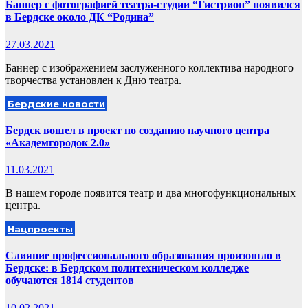
Баннер с фотографией театра-студии “Гистрион” появился
в Бердске около ДК “Родина”
27.03.2021
Баннер с изображением заслуженного коллектива народного
творчества установлен к Дню театра.
Бердские новости
Бердск вошел в проект по созданию научного центра
«Академгородок 2.0»
11.03.2021
В нашем городе появится театр и два многофункциональных
центра.
Нацпроекты
Слияние профессионального образования произошло в
Бердске: в Бердском политехническом колледже
обучаются 1814 студентов
10.02.2021