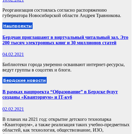
Реорганизация состоялась согласно распоряжению
губернатора Новосибирской области Андрея Травникова.
Нацпроекты
Бердчан приглашают в виртуальный читальный зал. Это
200 тысяч электронных книг и 30 миллионов статей
04.02.2021
Библиотеки города уверенно осваивают интернет-ресурсы,
ведут группы в соцсетях и блоги.
Бердские новости
В рамках нацпроекта “Образование” в Бердске будут
созданы «Кванториум» и IT-куб
02.02.2021
В планах на 2021 год: открытие детского технопарка
«Кванториум», а также реализация таких учебно-предметных
областей, как технология, обществознание, ИЗО,