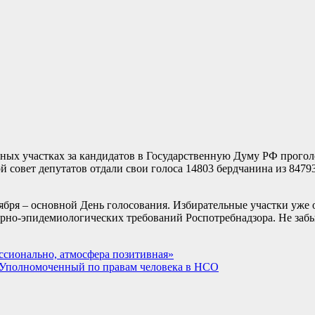
льных участках за кандидатов в Государственную Думу РФ прого
ой совет депутатов отдали свои голоса 14803 бердчанина из 84793
ября – основной День голосования. Избирательные участки уже 
арно-эпидемиологических требований Роспотребнадзора. Не забы
сионально, атмосфера позитивная»
т Уполномоченный по правам человека в НСО