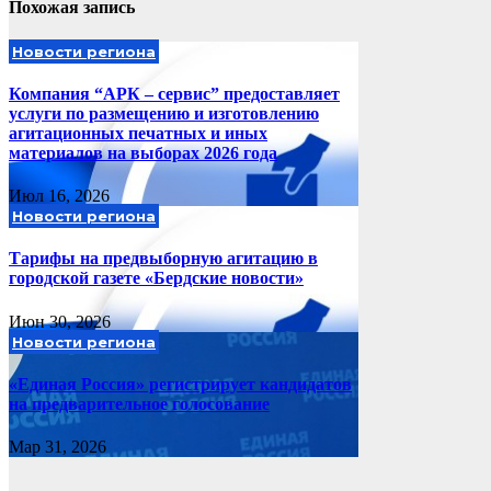
Похожая запись
Новости региона
Компания “АРК – сервис” предоставляет
услуги по размещению и изготовлению
агитационных печатных и иных
материалов на выборах 2026 года
Июл 16, 2026
Новости региона
Тарифы на предвыборную агитацию в
городской газете «Бердские новости»
Июн 30, 2026
Новости региона
«Единая Россия» регистрирует кандидатов
на предварительное голосование
Мар 31, 2026