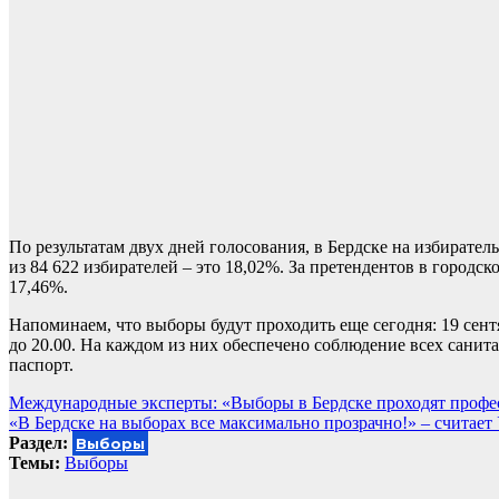
По результатам двух дней голосования, в Бердске на избирате
из 84 622 избирателей – это 18,02%. За претендентов в городск
17,46%.
Напоминаем, что выборы будут проходить еще сегодня: 19 сент
до 20.00. На каждом из них обеспечено соблюдение всех санит
паспорт.
Навигация
Международные эксперты: «Выборы в Бердске проходят профес
«В Бердске на выборах все максимально прозрачно!» – считае
по
Раздел:
Выборы
записям
Темы:
Выборы