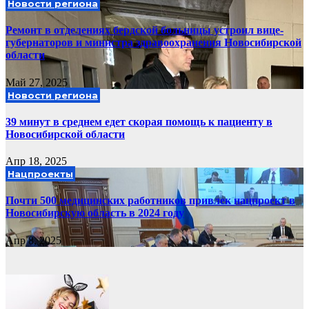
Новости региона
Ремонт в отделениях бердской больницы устроил вице-
губернаторов и министра здравоохранения Новосибирской
области
Май 27, 2025
Новости региона
39 минут в среднем едет скорая помощь к пациенту в
Новосибирской области
Апр 18, 2025
Нацпроекты
Почти 500 медицинских работников привлек нацпроект в
Новосибирскую область в 2024 году
Апр 8, 2025