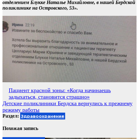
отделением Блукке Наталье Михайловне, в нашей Бердской
поликлинике на Островского, 53».
Навигация
Пациент красной зоны: «Когда начинаешь
задыхаться, становится страшно»
по
Детские поликлиники Бердска вернулись к прежнему
записям
режиму работы
Раздел:
Здравоохранение
Похожая запись