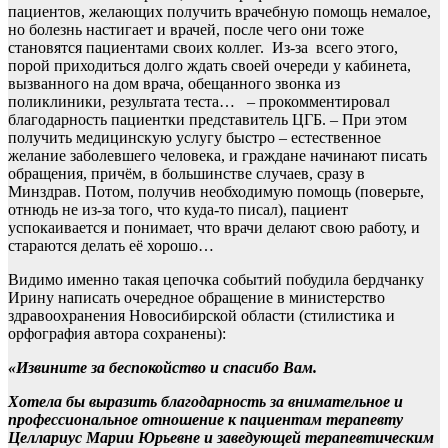
пациентов, желающих получить врачебную помощь немалое,
но болезнь настигает и врачей, после чего они тоже
становятся пациентами своих коллег. Из-за всего этого,
порой приходиться долго ждать своей очереди у кабинета,
вызванного на дом врача, обещанного звонка из
поликлиники, результата теста… – прокомментировал
благодарность пациентки представитель ЦГБ. – При этом
получить медицинскую услугу быстро – естественное
желание заболевшего человека, и граждане начинают писать
обращения, причём, в большинстве случаев, сразу в
Минздрав. Потом, получив необходимую помощь (поверьте,
отнюдь не из-за того, что куда-то писал), пациент
успокаивается и понимает, что врачи делают свою работу, и
стараются делать её хорошо…
Видимо именно такая цепочка событий побудила бердчанку
Ирину написать очередное обращение в министерство
здравоохранения Новосибирской области (стилистика и
орфография автора сохранены):
«Извините за беспокойство и спасибо Вам.
Хотела бы выразить благодарность за внимательное и
профессиональное отношение к пациентам терапевту
Целлариус Марии Юрьевне и заведующей терапевтическим