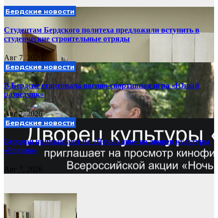
Бердские новости
Студентам Бердского политеха предложили вступить в
студенческие строительные отряды
Авг 7, 2026
Бердские новости
В Бердске стартовала военно-спортивная игра «Юный
разведчик»
Авг 7, 2026
Бердские новости
Бердчан приглашают на «Ночь кино» во дворец культуры
«Родина»
Авг 7, 2026