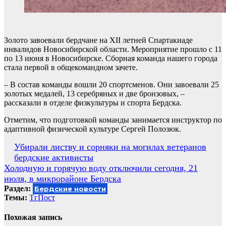
Золото завоевали бердчане на XII летней Спартакиаде
инвалидов Новосибирской области. Мероприятие прошло с 11
по 13 июня в Новосибирске. Сборная команда нашего города
стала первой в общекомандном зачете.
– В состав команды вошли 20 спортсменов. Они завоевали 25
золотых медалей, 13 серебряных и две бронзовых, –
рассказали в отделе физкультуры и спорта Бердска.
Отметим, что подготовкой команды занимается инструктор по
адаптивной физической культуре Сергей Полозюк.
Навигация
Убирали листву и сорняки на могилах ветеранов
бердские активисты
по
Холодную и горячую воду отключили сегодня, 21
записям
июля, в микрорайоне Бердска
Раздел:
Бердские новости
Темы:
ТгПост
Похожая запись