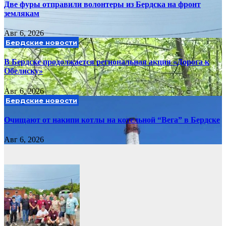
Две фуры отправили волонтеры из Бердска на фронт
землякам
Авг 6, 2026
Бердские новости
В Бердске продолжается региональная акция «Дорога к
Обелиску»
Авг 6, 2026
Бердские новости
Очищают от накипи котлы на котельной “Вега” в Бердске
Авг 6, 2026