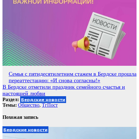
Навигация
Семья с пятидесятилетним стажем в Бердске прошла
переаттестацию: «И снова согласны!»
по
В Бердске отметили праздник семейного счастья и
записям
настоящей любви
Раздел:
Бердские новости
Темы:
Общество
,
ТгПост
Похожая запись
Бердские новости