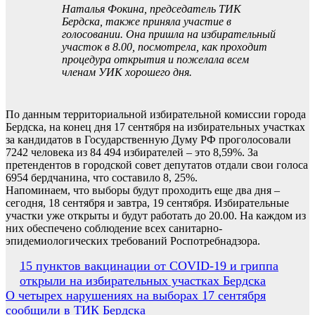
Наталья Фокина, председатель ТИК
Бердска, также приняла участие в
голосовании. Она пришла на избирательный
участок в 8.00, посмотрела, как проходит
процедура открытия и пожелала всем
членам УИК хорошего дня.
По данным территориальной избирательной комиссии города
Бердска, на конец дня 17 сентября на избирательных участках
за кандидатов в Государственную Думу РФ проголосовали
7242 человека из 84 494 избирателей – это 8,59%. За
претендентов в городской совет депутатов отдали свои голоса
6954 бердчанина, что составило 8, 25%.
Напоминаем, что выборы будут проходить еще два дня –
сегодня, 18 сентября и завтра, 19 сентября. Избирательные
участки уже открыты и будут работать до 20.00. На каждом из
них обеспечено соблюдение всех санитарно-
эпидемиологических требований Роспотребнадзора.
Навигация
15 пунктов вакцинации от СOVID-19 и гриппа
открыли на избирательных участках Бердска
по
О четырех нарушениях на выборах 17 сентября
записям
сообщили в ТИК Бердска