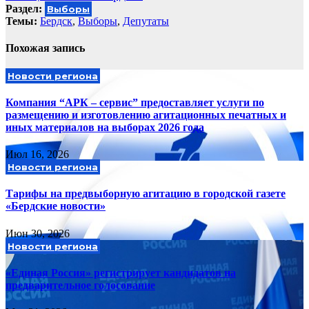
Раздел:
Выборы
Темы:
Бердск
,
Выборы
,
Депутаты
Похожая запись
Новости региона
Компания “АРК – сервис” предоставляет услуги по
размещению и изготовлению агитационных печатных и
иных материалов на выборах 2026 года
Июл 16, 2026
Новости региона
Тарифы на предвыборную агитацию в городской газете
«Бердские новости»
Июн 30, 2026
Новости региона
«Единая Россия» регистрирует кандидатов на
предварительное голосование