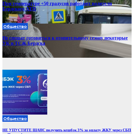
При температуре +50 градусов работают водители
Бердского АТП
Авг 3, 2026
Общество
Не спешат готовиться к отопительному сезону некоторые
УК и ТСЖ Бердска
Авг 2, 2026
Общество
НЕ УПУСТИТЕ ШАНС получить кешбэк 3% за оплату ЖКУ через СБП