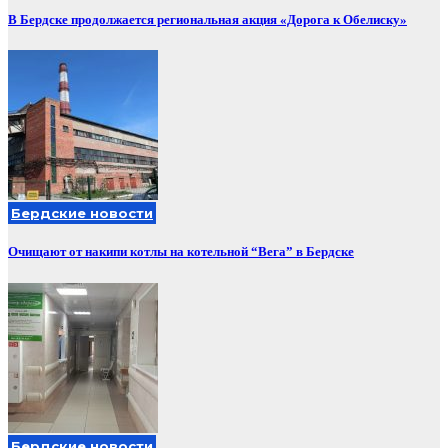
В Бердске продолжается региональная акция «Дорога к Обелиску»
Бердские новости
Очищают от накипи котлы на котельной “Вега” в Бердске
Бердские новости