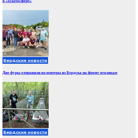
в «Платосфере»
Бердские новости
Две фуры отправили волонтеры из Бердска на фронт землякам
Бердские новости