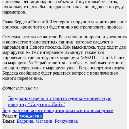
в поселке нестационарного объекта. Ищут новый участок,
поскольку тот, что был предложен ранее, не подошел по ряду
параметров.
Глава Бердска Евгений Шестернин поручил ускорить решение
вопроса, кроме того он будет лично контролировать процесс.
Отметим, что также жители Речкуновки попросили увеличить
и количество транспортных единиц, которые следуют в
направлении Нового поселка. Как выяснилось, туда ходит две
маршрутки № 19 с интервалом 35 минут, также там
«пролегает» три автобусных маршрута №№211, 112 и 9. Ранее
на маршруте № 19 работало три автобуса малой вместимости,
но один перевозчик с маршрута ушел. В транспортном отделе
Бердска сообщили: будет решаться вопрос с привлечением
нового перевозчика.
фото: incrussia.ru
Навигация
Бердчанам начали ставить однокомпанентную
вакцину “Спутник Лайт”
по
Бердчане не хотят вакцинироваться по выходным
записям
Раздел:
Общество
Темы:
Бадрина
,
Магазин
,
Речкуновка