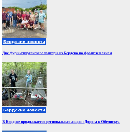
Бердские новости
Две фуры отправили волонтеры из Бердска на фронт землякам
Бердские новости
В Бердске продолжается региональная акция «Дорога к Обелиску»