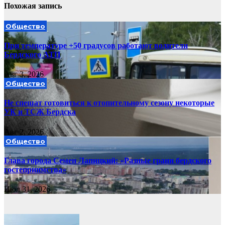
Похожая запись
Общество
При температуре +50 градусов работают водители
Бердского АТП
Авг 3, 2026
Общество
Не спешат готовиться к отопительному сезону некоторые
УК и ТСЖ Бердска
Авг 2, 2026
Общество
Глава города Семен Лапицкий: «Разные грани бердского
гостеприимства»
Июл 31, 2026