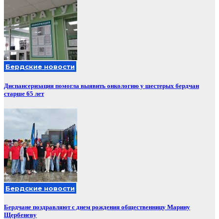
Бердские новости
Диспансеризация помогла выявить онкологию у шестерых бердчан
старше 65 лет
Бердские новости
Бердчане поздравляют с днем рождения общественницу Марину
Щербеневу