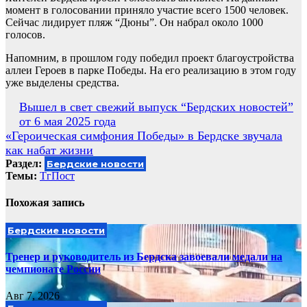
момент в голосовании приняло участие всего 1500 человек.
Сейчас лидирует пляж “Дюны”. Он набрал около 1000
голосов.
Напомним, в прошлом году победил проект благоустройства
аллеи Героев в парке Победы. На его реализацию в этом году
уже выделены средства.
Навигация
Вышел в свет свежий выпуск “Бердских новостей”
от 6 мая 2025 года
по
«Героическая симфония Победы» в Бердске звучала
записям
как набат жизни
Раздел:
Бердские новости
Темы:
ТгПост
Похожая запись
Бердские новости
Тренер и руководитель из Бердска завоевали медали на
чемпионате России
Авг 7, 2026