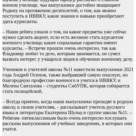
военом училище, чьи выпускники достойно зващищают
Родину на протяжении десятилетий, о том, как можно
поступить в НВВКУ, какие знания и навыки приобретают
здесь курнсанты.
– Наши ребята узнали о том, на какие предметы уже сейчас
нужно сделать акцент, если есть желание стать курсантом
военного училища; какие социальные гарантии имеют
курсанты, – Встречи прошли очень интересно, так как
Владимир любит то дело, которым занимается, он сумел
вызвать интерес у учащихся лицея к обучению военному делу.
Учеников и учителей школы №11 навестили выпускники 2021
года Андрей Осипов, также выбравший самую опасную, но
благородную профессию военного и учится в НВВКУ, и
Милена Санталова – студентка СибУПК, которая собирается
стать полицейской.
– Всегда приятно, когда наши выпускники приходят в родную
школу, к своим учителям, – рассказывает учитель русского
языка и литературы Екатерина Шульц в группе школы №11. –
Ребятам- пятиклассникам было очень интересно послушать
рассказы выпускников об учебных заведениях, в которых они
учатся.