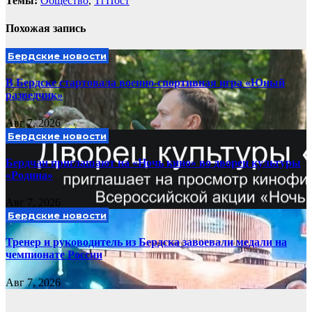
Темы:
Общество
,
ТгПост
Похожая запись
Бердские новости
В Бердске стартовала военно-спортивная игра «Юный
разведчик»
Авг 7, 2026
Бердские новости
Бердчан приглашают на «Ночь кино» во дворец культуры
«Родина»
Авг 7, 2026
Бердские новости
Тренер и руководитель из Бердска завоевали медали на
чемпионате России
Авг 7, 2026