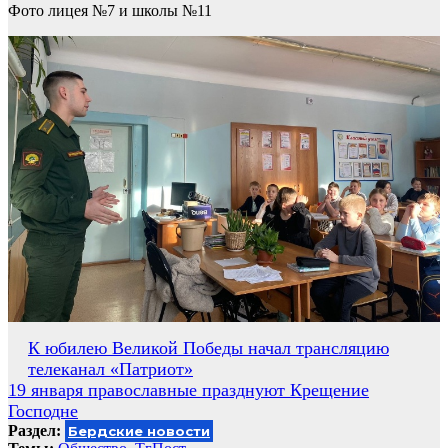
Фото лицея №7 и школы №11
Навигация
К юбилею Великой Победы начал трансляцию
телеканал «Патриот»
по
19 января православные празднуют Крещение
записям
Господне
Раздел:
Бердские новости