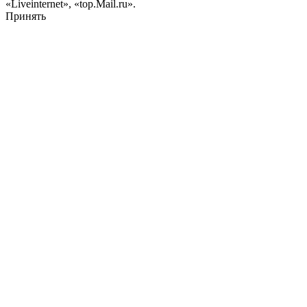
«Liveinternet», «top.Mail.ru».
Принять