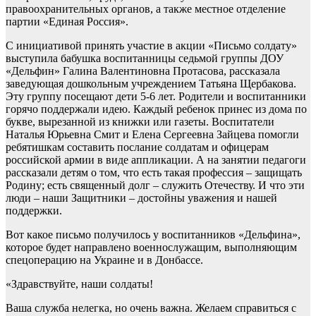
правоохранительных органов, а также местное отделение
партии «Единая Россия».
С инициативой принять участие в акции «Письмо солдату»
выступила бабушка воспитанницы седьмой группы ДОУ
«Дельфин» Галина Валентиновна Протасова, рассказала
заведующая дошкольным учреждением Татьяна Щербакова.
Эту группу посещают дети 5-6 лет. Родители и воспитанники
горячо поддержали идею. Каждый ребенок принес из дома по
букве, вырезанной из книжки или газеты. Воспитатели
Наталья Юрьевна Смит и Елена Сергеевна Зайцева помогли
ребятишкам составить послание солдатам и офицерам
российской армии в виде аппликации. А на занятии педагоги
рассказали детям о том, что есть такая профессия – защищать
Родину; есть священный долг – служить Отечеству. И что эти
люди – наши Защитники – достойны уважения и нашей
поддержки.
Вот какое письмо получилось у воспитанников «Дельфина»,
которое будет направлено военнослужащим, выполняющим
спецоперацию на Украине и в Донбассе.
«Здравствуйте, наши солдаты!
Ваша служба нелегка, но очень важна. Желаем справиться с