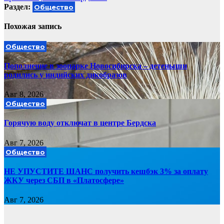
Раздел:
Общество
Похожая запись
Общество
Пополнение в зоопарке Новосибирска – детеныши
родились у индийских дикобразов
Авг 8, 2026
Общество
Горячую воду отключат в центре Бердска
Авг 7, 2026
Общество
НЕ УПУСТИТЕ ШАНС получить кешбэк 3% за оплату
ЖКУ через СБП в «Платосфере»
Авг 7, 2026