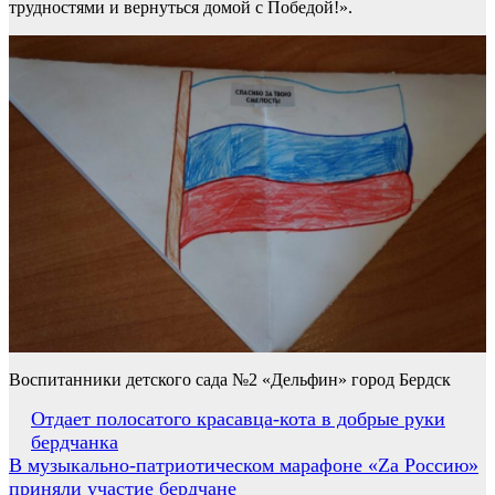
трудностями и вернуться домой с Победой!».
Воспитанники детского сада №2 «Дельфин» город Бердск
Навигация
Отдает полосатого красавца-кота в добрые руки
бердчанка
по
В музыкально-патриотическом марафоне «Zа Россию»
записям
приняли участие бердчане